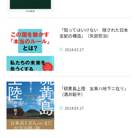
「知ってはいけない 隠された日本
支配の構造」（矢部宏治）
2024.03.27
「硫黄島上陸 友軍ハ地下ニ在リ」
（酒井聡平）
2024.03.27