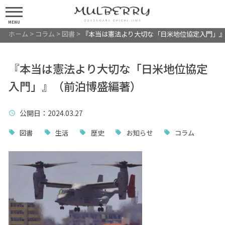
MENU
ホーム
>
コラム
>
図書
>
『本当は憲法より大切な「日米地位協定入門」
『本当は憲法より大切な「日米地位協定
入門」』（前泊博盛編著）
公開日
：2024.03.27
図書
生活
歴史
お知らせ
コラム