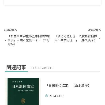
前の記事へ
次の記事へ
「杉並区中学生小笠原自然体験
「散るぞ悲しき 硫黄島総指揮
»
«
交流」自然と歴史ガイド（’24/
官・栗林忠道 」（梯久美子）
3/24）
関連記事
RELATED ARTICLE
「日米地位協定」（山本章子）
2024.03.27