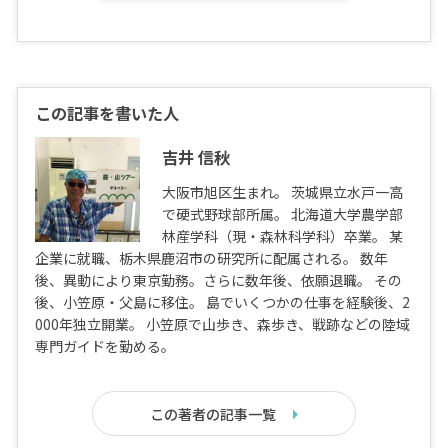
この記事を書いた人
吉井 信秋
大阪市旭区生まれ。 茨城県立水戸一高
で硬式野球部所属。 北海道大学農学部
林産学科（現・森林科学科）卒業。 某
企業に就職、栃木県鹿沼市の研究所に配属される。 数年
後、異動により東京勤務。さらに数年後、依願退職。 その
後、小笠原・父島に移住。 島でいくつかの仕事を経験後、2
000年独立開業。 小笠原で山歩き、森歩き、戦跡などの陸域
専門ガイドを勤める。
この著者の記事一覧