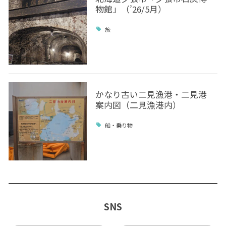
物館」（’26/5月）
旅
かなり古い二見漁港・二見港
案内図（二見漁港内）
船・乗り物
SNS