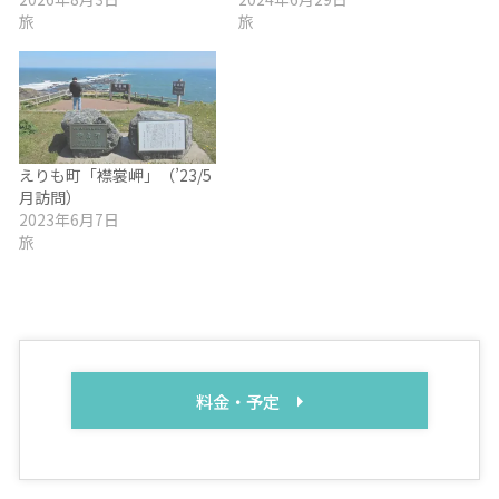
旅
旅
えりも町「襟裳岬」（’23/5
月訪問）
2023年6月7日
旅
料金・予定