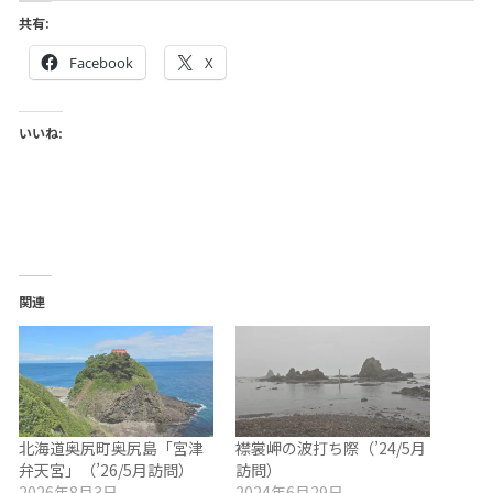
共有:
Facebook
X
いいね:
関連
北海道奥尻町奥尻島「宮津
襟裳岬の波打ち際（’24/5月
弁天宮」（’26/5月訪問）
訪問）
2026年8月3日
2024年6月29日