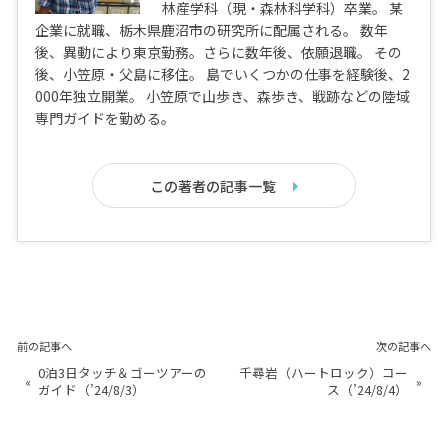
林産学科（現・森林科学科）卒業。 某
企業に就職、栃木県鹿沼市の研究所に配属される。 数年
後、異動により東京勤務。さらに数年後、依願退職。 その
後、小笠原・父島に移住。 島でいくつかの仕事を経験後、2
000年独立開業。 小笠原で山歩き、森歩き、戦跡などの陸域
専門ガイドを勤める。
この著者の記事一覧
前の記事へ
次の記事へ
0泊3日タッチ＆ゴーツアーの
千尋岩（ハートロック）コー
«
»
ガイド（’24/8/3）
ス（’24/8/4）