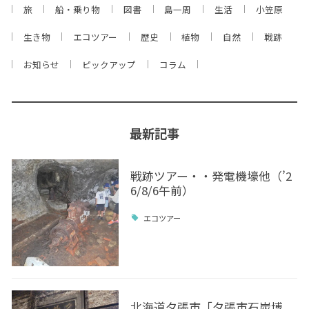
旅
船・乗り物
図書
島一周
生活
小笠原
生き物
エコツアー
歴史
植物
自然
戦跡
お知らせ
ピックアップ
コラム
最新記事
戦跡ツアー・・発電機壕他（’2
6/8/6午前）
エコツアー
北海道夕張市「夕張市石炭博