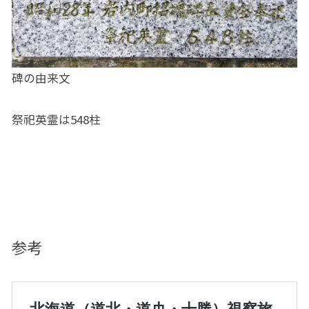
碑の由来文
祭祀英霊は548柱
参考