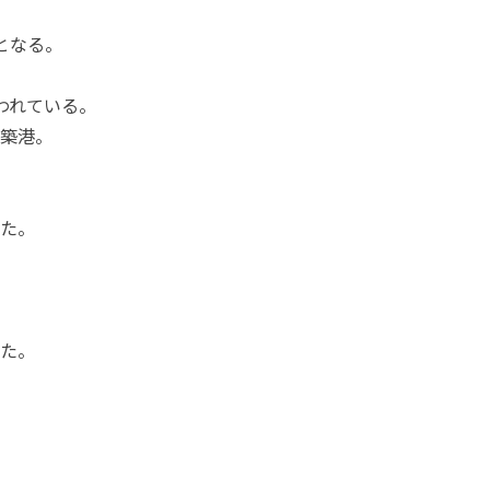
となる。
われている。
築港。
た。
た。