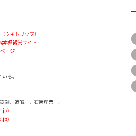
 ｜（ウキトリップ）
式】熊本県観光サイト
ムページ
ている。
鉄鋼、造船。、石炭産業」。
jp)
jp)