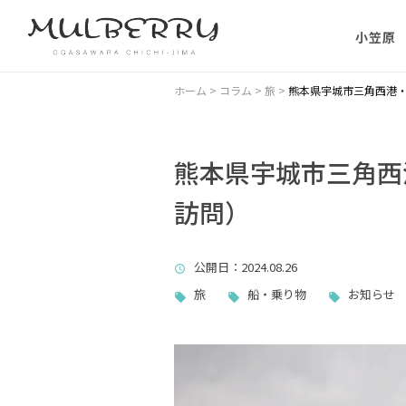
小笠原
小笠原の
ホーム
>
コラム
>
旅
>
熊本県宇城市三角西港・
小笠原の
に）
熊本県宇城市三角西港
訪問）
小笠原に
ない理由
公開日
：2024.08.26
父島主要
旅
船・乗り物
お知らせ
小笠原・