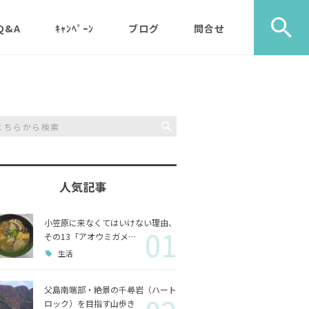
Q&A
ｷｬﾝﾍﾟｰﾝ
ブログ
問合せ
ック）
エコツアー
旅行社・学校団体様など
植物
メディア・取材・コンサ
歩き）
ルタント様
自然
ス）
人気記事
山歩き（千尋岩）と森歩
戦跡
森歩
き
小笠原に来なくてはいけない理由、
01
利用のルールやガイドラ
その他
島一周
その13「アオウミガメ…
マルベリーパック（2名
イン
生活
様から）・・休止中（’2
生き物
3/11月以降）
父島南端部・絶景の千尋岩（ハート
ロック）を目指す山歩き