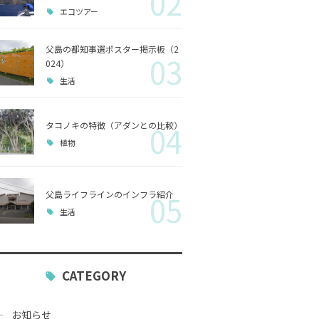
02
エコツアー
歴史
父島の都知事選ポスター掲示板（2
03
小笠原
024）
生活
生活
タコノキの特徴（アダンとの比較）
04
植物
父島ライフラインのインフラ紹介
05
生活
CATEGORY
お知らせ