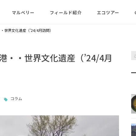
マルベリー
フィールド紹介
エコツアー
概略紹介
マルベリーのウリは？
フィールド網羅
ABOUT
日程・予約状況
千尋岩（ハートロ
・世界文化遺産（’24/4月訪問）
コース
一年（月ごと
ガイド紹介
父島旬情報
小笠原で見られる維管束
屋号･マルベリーについ
料金・予定・予約
都道一周植物
植物（種子植物・シダ)
て（2007年投稿・再編集
東平＆初寝山（森
・・世界文化遺産（’24/4月
版）
理念・コンセプト・エコ
エコツアーの様子
来なくてはいけ
ツアー考え方など
小笠原・父島の戦跡
傘山（森歩きコー
父島戦争概要
全ツアーメニュー
分担執筆の本・報告書
小笠原・父島の史跡・碑
桑ノ木山ルート（
戦跡資料・情報編
観光ポイント
女性モデルの写真、女子
き）
コラム
参加の皆様へ
旅の参考になるかしら？
資料編
父島のおもな観光･学習
マルベリーレポート集
夜明山戦跡群
硫黄島関連図書
硫黄島・北硫黄島
施設
小笠原の概略紹介
大村第二砲台跡