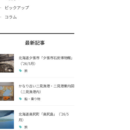
ピックアップ
コラム
最新記事
北海道夕張市「夕張市石炭博物館」
（’26/5月）
旅
かなり古い二見漁港・二見港案内図
（二見漁港内）
船・乗り物
北海道奥尻町「奥尻島」（’26/5
月）
旅