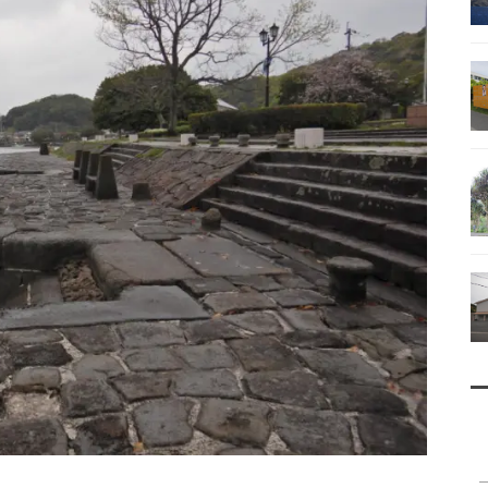
南鳥島
父島で見られる地質紹介
（写真）
資料編（小笠原・国内）
戦跡資料・情報編