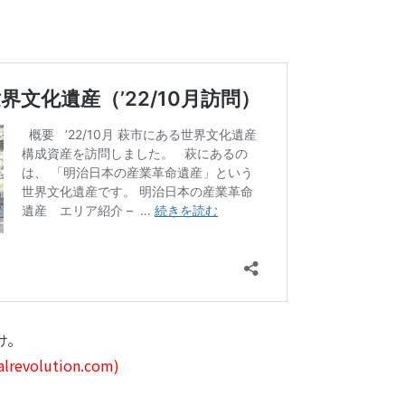
け。
ialrevolution.com)