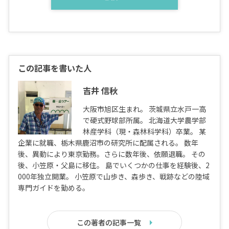
この記事を書いた人
吉井 信秋
大阪市旭区生まれ。 茨城県立水戸一高
で硬式野球部所属。 北海道大学農学部
林産学科（現・森林科学科）卒業。 某
企業に就職、栃木県鹿沼市の研究所に配属される。 数年
後、異動により東京勤務。さらに数年後、依願退職。 その
後、小笠原・父島に移住。 島でいくつかの仕事を経験後、2
000年独立開業。 小笠原で山歩き、森歩き、戦跡などの陸域
専門ガイドを勤める。
この著者の記事一覧