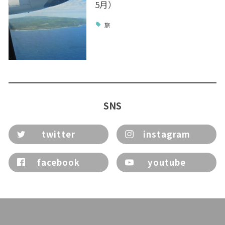
5月）
旅
SNS
twitter
instagram
facebook
youtube