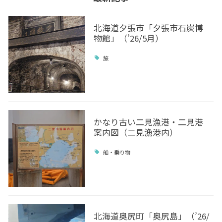
北海道夕張市「夕張市石炭博
物館」（’26/5月）
旅
かなり古い二見漁港・二見港
案内図（二見漁港内）
船・乗り物
北海道奥尻町「奥尻島」（’26/