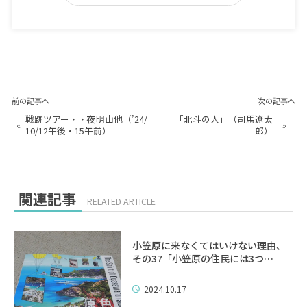
前の記事へ
次の記事へ
戦跡ツアー・・夜明山他（’24/
「北斗の人」（司馬遼太
«
»
10/12午後・15午前）
郎）
関連記事
RELATED ARTICLE
小笠原に来なくてはいけない理由、
その37「小笠原の住民には3つ…
2024.10.17