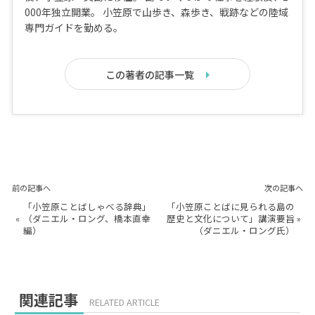
000年独立開業。 小笠原で山歩き、森歩き、戦跡などの陸域
専門ガイドを勤める。
この著者の記事一覧
前の記事へ
次の記事へ
「小笠原ことばしゃべる辞典」
「小笠原ことばに見られる島の
«
（ダニエル・ロング、橋本直幸
歴史と文化について」講演要旨
»
編）
（ダニエル・ロング氏）
関連記事
RELATED ARTICLE