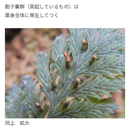
胞子嚢群（突起しているもの）は
葉身全体に単生してつく
同上 拡大