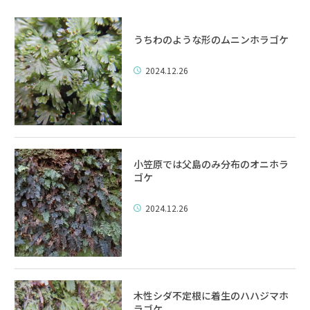
うちわのような形のムニンホラゴケ
2024.12.26
小笠原では父島のみ分布のオニホラ
ゴケ
2024.12.26
木性シダ不定根に着生のハハジマホ
ラゴケ