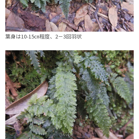
葉身は10-15㎝程度、2－3回羽状