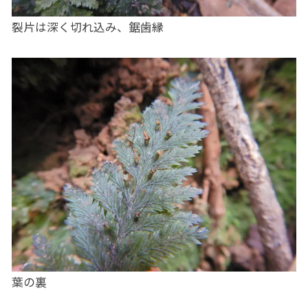
裂片は深く切れ込み、鋸歯縁
葉の裏