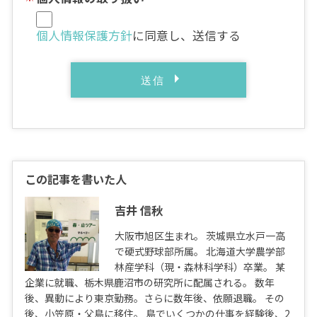
個人情報保護方針
に同意し、送信する
この記事を書いた人
吉井 信秋
大阪市旭区生まれ。 茨城県立水戸一高
で硬式野球部所属。 北海道大学農学部
林産学科（現・森林科学科）卒業。 某
企業に就職、栃木県鹿沼市の研究所に配属される。 数年
後、異動により東京勤務。さらに数年後、依願退職。 その
後、小笠原・父島に移住。 島でいくつかの仕事を経験後、2