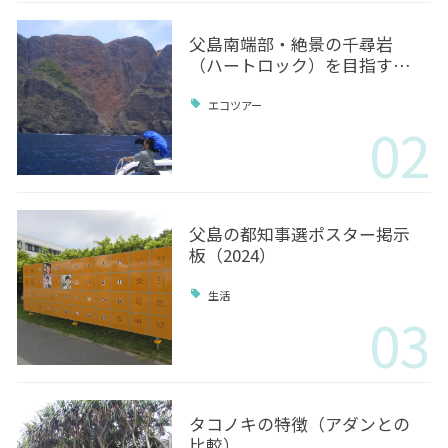
父島南端部・絶景の千尋岩
（ハートロック）を目指す…
エコツアー
02
父島の都知事選ポスター掲示
板（2024）
生活
03
タコノキの特徴（アダンとの
比較）