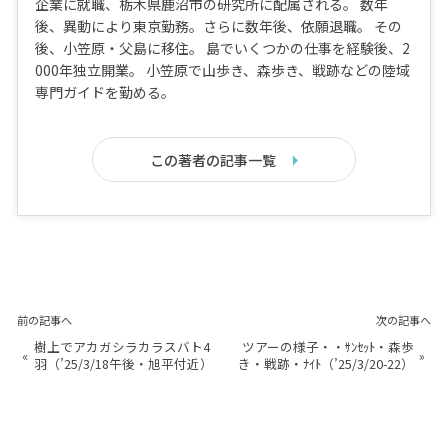
企業に就職、栃木県鹿沼市の研究所に配属される。 数年
後、異動により東京勤務。さらに数年後、依願退職。 その
後、小笠原・父島に移住。 島でいくつかの仕事を経験後、2
000年独立開業。 小笠原で山歩き、森歩き、戦跡などの陸域
専門ガイドを勤める。
この著者の記事一覧
前の記事へ
次の記事へ
樹上でアカガシラカラスバト4
ツアーの様子・・ｻﾝｾｯﾄ・森歩
«
»
羽（’25/3/18午後・旭平付近）
き・戦跡・ﾅｲﾄ（’25/3/20-22）