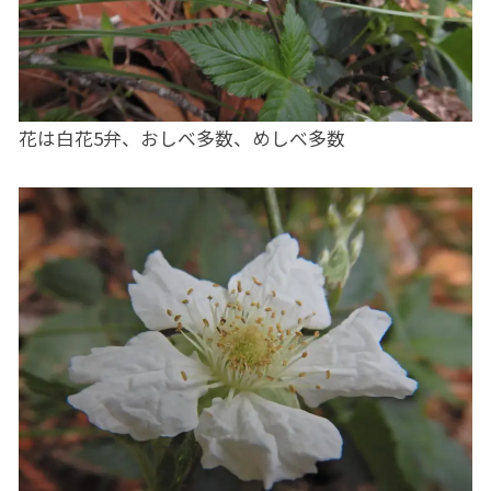
花は白花5弁、おしべ多数、めしべ多数