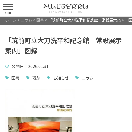
MENU
ホーム
>
コラム
>
図書
>
「筑前町立大刀洗平和記念館 常設展示案内」
「筑前町立大刀洗平和記念館 常設展示
案内」図録
公開日
：2026.01.31
図書
戦跡
お知らせ
コラム