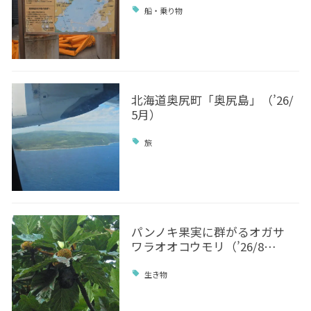
船・乗り物
北海道奥尻町「奥尻島」（’26/
5月）
旅
パンノキ果実に群がるオガサ
ワラオオコウモリ（’26/8…
生き物