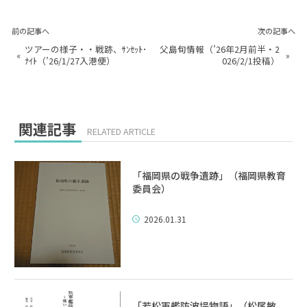
前の記事へ
次の記事へ
ツアーの様子・・戦跡、ｻﾝｾｯﾄ･
父島旬情報（’26年2月前半・2
«
»
ﾅｲﾄ（’26/1/27入港便）
026/2/1投稿）
関連記事
RELATED ARTICLE
「福岡県の戦争遺跡」（福岡県教育
委員会）
2026.01.31
「若松軍艦防波堤物語」（松尾敏