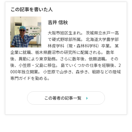
この記事を書いた人
吉井 信秋
大阪市旭区生まれ。 茨城県立水戸一高
で硬式野球部所属。 北海道大学農学部
林産学科（現・森林科学科）卒業。 某
企業に就職、栃木県鹿沼市の研究所に配属される。 数年
後、異動により東京勤務。さらに数年後、依願退職。 その
後、小笠原・父島に移住。 島でいくつかの仕事を経験後、2
000年独立開業。 小笠原で山歩き、森歩き、戦跡などの陸域
専門ガイドを勤める。
この著者の記事一覧