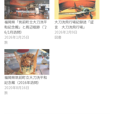
福岡県「筑前町立大刀洗平
大刀洗飛行場記録誌「証
和記念館」と周辺戦跡（’2
言 大刀洗飛行場」
6/1月訪問）
2026年2月9日
2026年1月25日
図書
旅
福岡県筑前町立大刀洗平和
記念館（2016年訪問）
2020年8月16日
旅