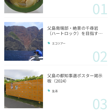
01
父島南端部・絶景の千尋岩
（ハートロック）を目指す…
エコツアー
02
父島の都知事選ポスター掲示
板（2024）
生活
03