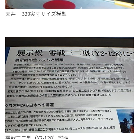
天井 B29実寸サイズ模型
零戦三二型（Y2-128）説明