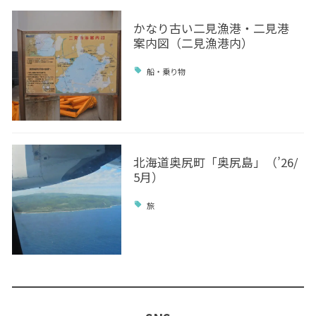
かなり古い二見漁港・二見港
案内図（二見漁港内）
船・乗り物
北海道奥尻町「奥尻島」（’26/
5月）
旅