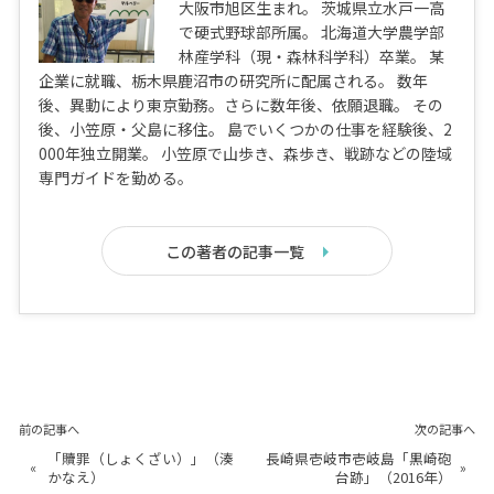
大阪市旭区生まれ。 茨城県立水戸一高
で硬式野球部所属。 北海道大学農学部
林産学科（現・森林科学科）卒業。 某
企業に就職、栃木県鹿沼市の研究所に配属される。 数年
後、異動により東京勤務。さらに数年後、依願退職。 その
後、小笠原・父島に移住。 島でいくつかの仕事を経験後、2
000年独立開業。 小笠原で山歩き、森歩き、戦跡などの陸域
専門ガイドを勤める。
この著者の記事一覧
前の記事へ
次の記事へ
「贖罪（しょくざい）」（湊
長崎県壱岐市壱岐島「黒崎砲
«
»
かなえ）
台跡」（2016年）