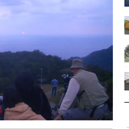
南鳥島
父島で見られる地質紹介
（写真）
資料編（小笠原・国内）
戦跡資料・情報編