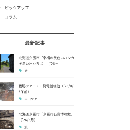
ピックアップ
コラム
最新記事
北海道夕張市「幸福の黄色いハンカ
チ思い出ひろば」（’26…
旅
戦跡ツアー・・発電機壕他（’26/8/
6午前）
エコツアー
北海道夕張市「夕張市石炭博物館」
（’26/5月）
旅