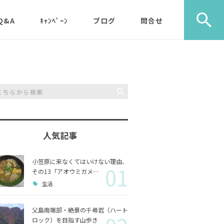
Q&A
ｷｬﾝﾍﾟｰﾝ
ブログ
問合せ
ック）
エコツアー
旅行社・学校団体様など
植物
メディア・取材・コンサ
歩き）
ルタント様
自然
ス）
人気記事
山歩き（千尋岩）と森歩
戦跡
森歩
き
小笠原に来なくてはいけない理由、
01
利用のルールやガイドラ
その他
島一周
その13「アオウミガメ…
マルベリーパック（2名
イン
生活
様から）・・休止中（’2
生き物
3/11月以降）
父島南端部・絶景の千尋岩（ハート
ロック）を目指す山歩き