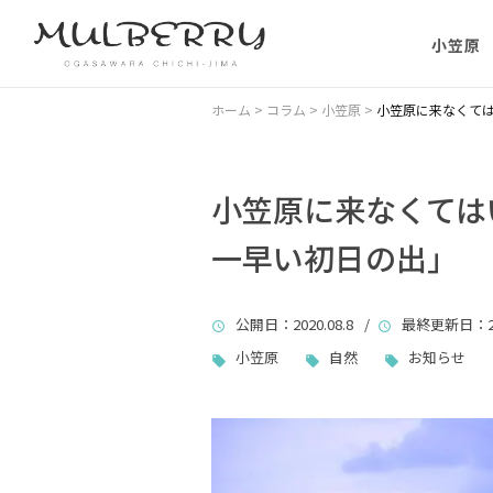
小笠原
小笠原の
ホーム
>
コラム
>
小笠原
>
小笠原に来なくては
小笠原の
に）
小笠原に来なくては
一早い初日の出」
小笠原に
ない理由
公開日
：2020.08.8 /
最終更新日
：2
父島主要
小笠原
自然
お知らせ
小笠原・