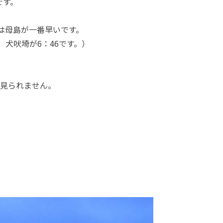
です。
では母島が一番早いです。
、犬吠埼が6：46です。）
見られません。