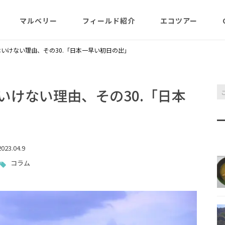
マルベリー
フィールド紹介
エコツアー
概略紹介
マルベリーのウリは？
フィールド網羅
ABOUT
日程・予約状況
千尋岩（ハートロ
いけない理由、その30.「日本一早い初日の出」
コース
一年（月ごと
ガイド紹介
父島旬情報
小笠原で見られる維管束
屋号･マルベリーについ
料金・予定・予約
都道一周植物
植物（種子植物・シダ)
て（2007年投稿・再編集
東平＆初寝山（森
いけない理由、その30.「日本
版）
理念・コンセプト・エコ
エコツアーの様子
来なくてはいけ
ツアー考え方など
小笠原・父島の戦跡
傘山（森歩きコー
父島戦争概要
全ツアーメニュー
023.04.9
分担執筆の本・報告書
小笠原・父島の史跡・碑
桑ノ木山ルート（
戦跡資料・情報編
観光ポイント
女性モデルの写真、女子
き）
コラム
参加の皆様へ
旅の参考になるかしら？
資料編
父島のおもな観光･学習
マルベリーレポート集
夜明山戦跡群
硫黄島関連図書
硫黄島・北硫黄島
施設
小笠原の概略紹介
大村第二砲台跡