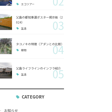
02
エコツアー
歴史
父島の都知事選ポスター掲示板（2
03
小笠原
024）
生活
生活
タコノキの特徴（アダンとの比較）
04
植物
父島ライフラインのインフラ紹介
05
生活
CATEGORY
お知らせ