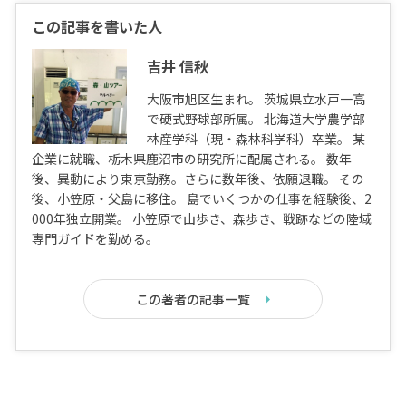
この記事を書いた人
吉井 信秋
大阪市旭区生まれ。 茨城県立水戸一高
で硬式野球部所属。 北海道大学農学部
林産学科（現・森林科学科）卒業。 某
企業に就職、栃木県鹿沼市の研究所に配属される。 数年
後、異動により東京勤務。さらに数年後、依願退職。 その
後、小笠原・父島に移住。 島でいくつかの仕事を経験後、2
000年独立開業。 小笠原で山歩き、森歩き、戦跡などの陸域
専門ガイドを勤める。
この著者の記事一覧