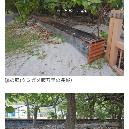
隣の壁(ウミガメ版万里の長城）