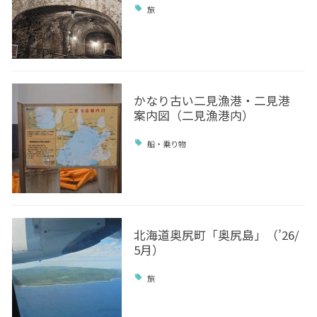
旅
かなり古い二見漁港・二見港
案内図（二見漁港内）
船・乗り物
北海道奥尻町「奥尻島」（’26/
5月）
旅