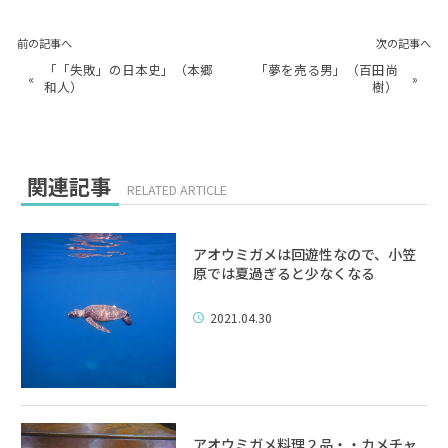
前の記事へ
次の記事へ
「「失敗」の日本史」（本郷
「夢を売る男」（百田尚
«
»
和人）
樹）
関連記事
RELATED ARTICLE
アオウミガメは回遊性なので、小笠
原では夏過ぎると少なくなる
2021.04.30
アオウミガメ料理２品・・カメチャ