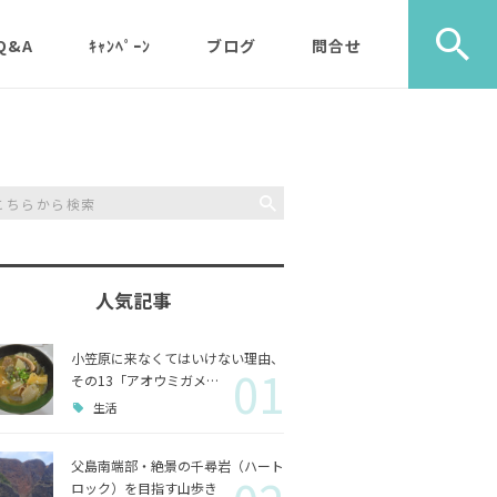
Q&A
ｷｬﾝﾍﾟｰﾝ
ブログ
問合せ
ック）
エコツアー
旅行社・学校団体様など
植物
メディア・取材・コンサ
歩き）
ルタント様
自然
ス）
人気記事
山歩き（千尋岩）と森歩
戦跡
森歩
き
小笠原に来なくてはいけない理由、
01
利用のルールやガイドラ
その他
島一周
その13「アオウミガメ…
マルベリーパック（2名
イン
生活
様から）・・休止中（’2
生き物
3/11月以降）
父島南端部・絶景の千尋岩（ハート
ロック）を目指す山歩き