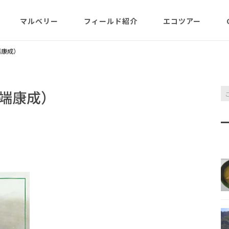
マルベリー
フィールド紹介
エコツアー
概略紹介
マルベリーのウリは？
フィールド網羅
ABOUT
日程・予約状況
千尋岩（ハートロ
端康成）
コース
一年（月ごと
ガイド紹介
父島旬情報
小笠原で見られる維管束
屋号･マルベリーについ
料金・予定・予約
都道一周植物
植物（種子植物・シダ)
て（2007年投稿・再編集
東平＆初寝山（森
端康成）
版）
理念・コンセプト・エコ
エコツアーの様子
来なくてはいけ
ツアー考え方など
小笠原・父島の戦跡
傘山（森歩きコー
父島戦争概要
全ツアーメニュー
分担執筆の本・報告書
小笠原・父島の史跡・碑
桑ノ木山ルート（
戦跡資料・情報編
観光ポイント
女性モデルの写真、女子
き）
参加の皆様へ
旅の参考になるかしら？
資料編
父島のおもな観光･学習
マルベリーレポート集
夜明山戦跡群
硫黄島関連図書
硫黄島・北硫黄島
施設
小笠原の概略紹介
大村第二砲台跡