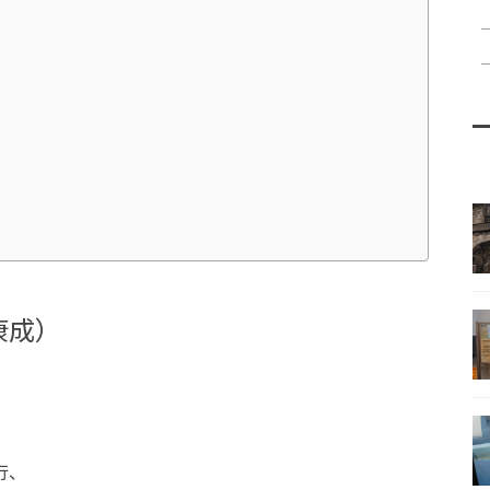
康成）
行、