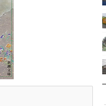
南鳥島
父島で見られる地質紹介
（写真）
資料編（小笠原・国内）
戦跡資料・情報編