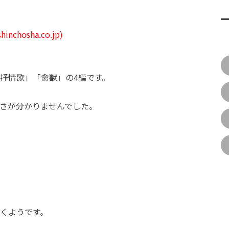
chosha.co.jp)
抒情歌」「禽獣」の4編です。
さが分かりませんでした。
くようです。