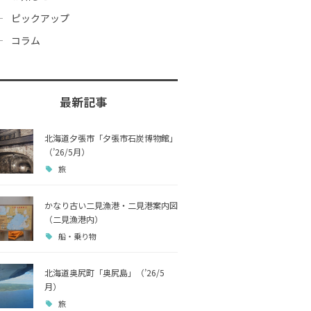
ピックアップ
コラム
最新記事
北海道夕張市「夕張市石炭博物館」
（’26/5月）
旅
かなり古い二見漁港・二見港案内図
（二見漁港内）
船・乗り物
北海道奥尻町「奥尻島」（’26/5
月）
旅