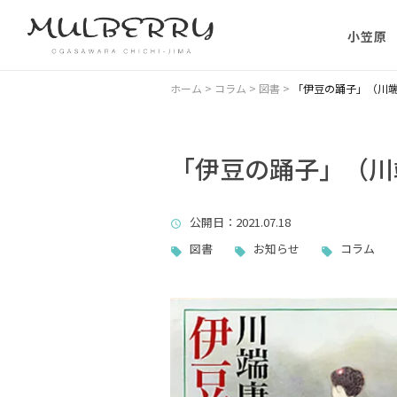
小笠原
小笠原の
ホーム
>
コラム
>
図書
>
「伊豆の踊子」（川
小笠原の
に）
「伊豆の踊子」（川
小笠原に
公開日
：2021.07.18
ない理由
図書
お知らせ
コラム
父島主要
小笠原・