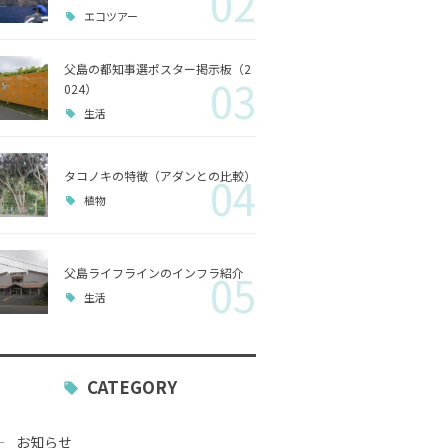
02
エコツアー
歴史
父島の都知事選ポスター掲示板（2
03
小笠原
024）
生活
生活
タコノキの特徴（アダンとの比較）
04
植物
父島ライフラインのインフラ紹介
05
生活
CATEGORY
お知らせ