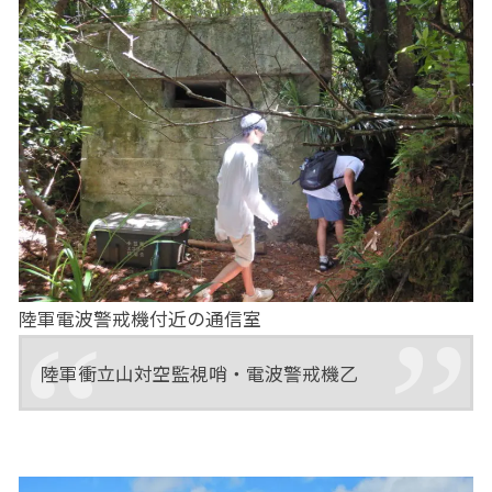
陸軍電波警戒機付近の通信室
陸軍衝立山対空監視哨・電波警戒機乙