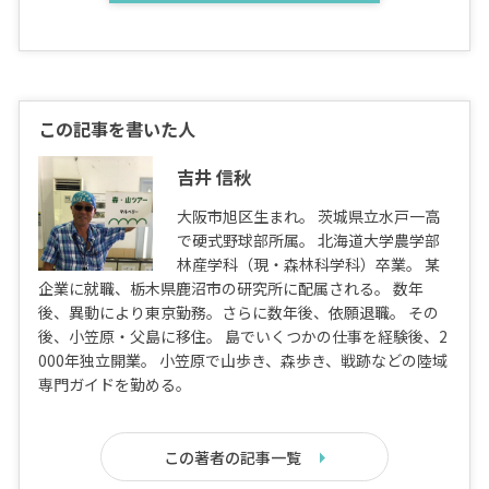
この記事を書いた人
吉井 信秋
大阪市旭区生まれ。 茨城県立水戸一高
で硬式野球部所属。 北海道大学農学部
林産学科（現・森林科学科）卒業。 某
企業に就職、栃木県鹿沼市の研究所に配属される。 数年
後、異動により東京勤務。さらに数年後、依願退職。 その
後、小笠原・父島に移住。 島でいくつかの仕事を経験後、2
000年独立開業。 小笠原で山歩き、森歩き、戦跡などの陸域
専門ガイドを勤める。
この著者の記事一覧