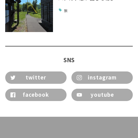
旅
SNS
twitter
instagram
facebook
youtube