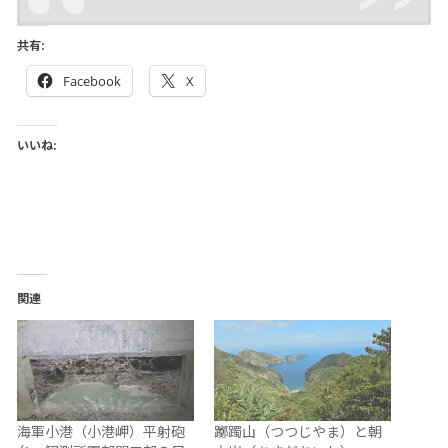
共有:
Facebook
X
いいね:
関連
海軍小港（小港岬）平射砲
躑躅山（つつじやま）と朝