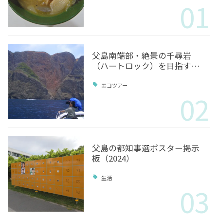
01
父島南端部・絶景の千尋岩
（ハートロック）を目指す…
エコツアー
02
父島の都知事選ポスター掲示
板（2024）
生活
03