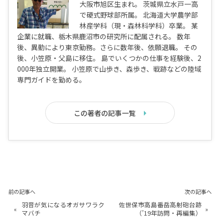
大阪市旭区生まれ。 茨城県立水戸一高
で硬式野球部所属。 北海道大学農学部
林産学科（現・森林科学科）卒業。 某
企業に就職、栃木県鹿沼市の研究所に配属される。 数年
後、異動により東京勤務。さらに数年後、依願退職。 その
後、小笠原・父島に移住。 島でいくつかの仕事を経験後、2
000年独立開業。 小笠原で山歩き、森歩き、戦跡などの陸域
専門ガイドを勤める。
この著者の記事一覧
前の記事へ
次の記事へ
羽音が気になるオガサワラク
佐世保市高島番岳高射砲台跡
«
»
マバチ
（’19年訪問・再編集）