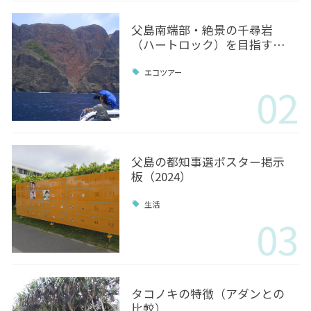
父島南端部・絶景の千尋岩
（ハートロック）を目指す…
エコツアー
02
父島の都知事選ポスター掲示
板（2024）
生活
03
タコノキの特徴（アダンとの
比較）