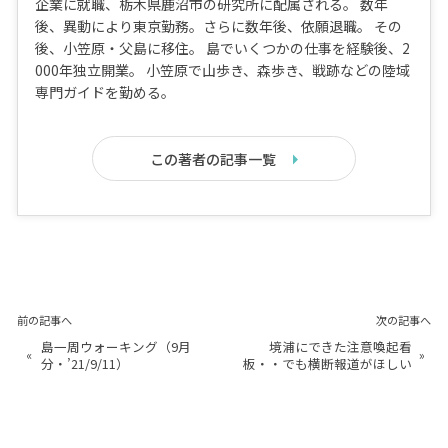
企業に就職、栃木県鹿沼市の研究所に配属される。 数年
後、異動により東京勤務。さらに数年後、依願退職。 その
後、小笠原・父島に移住。 島でいくつかの仕事を経験後、2
000年独立開業。 小笠原で山歩き、森歩き、戦跡などの陸域
専門ガイドを勤める。
この著者の記事一覧
前の記事へ
次の記事へ
島一周ウォーキング（9月
境浦にできた注意喚起看
«
»
分・’21/9/11）
板・・でも横断報道がほしい