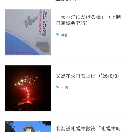
「太平洋にかける橋」（上越
日豪協会発行）
図書
父島花火打ち上げ（’26/8/8）
生活
北海道札幌市散策「札幌市時