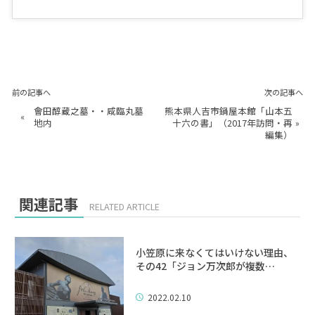
前の記事へ
次の記事へ
會田醇蔵之墓・・咸臨丸墓
熊本県人吉市鍋屋本館「山本五
«
地内
十六の書」（2017年訪問・再
»
編集）
関連記事
RELATED ARTICLE
小笠原に来なくてはいけない理由、
その42「ジョン万次郎が複数…
2022.02.10