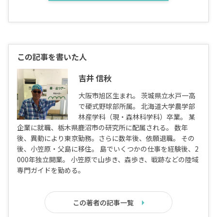
この記事を書いた人
吉井 信秋
大阪市旭区生まれ。 茨城県立水戸一高
で硬式野球部所属。 北海道大学農学部
林産学科（現・森林科学科）卒業。 某
企業に就職、栃木県鹿沼市の研究所に配属される。 数年
後、異動により東京勤務。さらに数年後、依願退職。 その
後、小笠原・父島に移住。 島でいくつかの仕事を経験後、2
000年独立開業。 小笠原で山歩き、森歩き、戦跡などの陸域
専門ガイドを勤める。
この著者の記事一覧