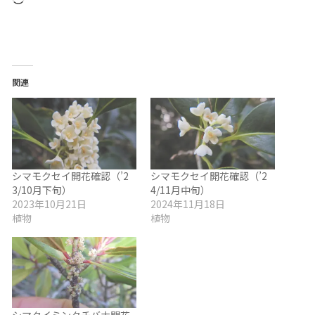
み
込
み
中…
関連
シマモクセイ開花確認（’2
シマモクセイ開花確認（’2
3/10月下旬）
4/11月中旬）
2023年10月21日
2024年11月18日
植物
植物