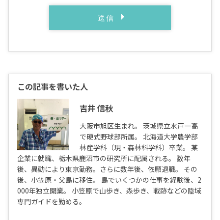
この記事を書いた人
吉井 信秋
大阪市旭区生まれ。 茨城県立水戸一高
で硬式野球部所属。 北海道大学農学部
林産学科（現・森林科学科）卒業。 某
企業に就職、栃木県鹿沼市の研究所に配属される。 数年
後、異動により東京勤務。さらに数年後、依願退職。 その
後、小笠原・父島に移住。 島でいくつかの仕事を経験後、2
000年独立開業。 小笠原で山歩き、森歩き、戦跡などの陸域
専門ガイドを勤める。