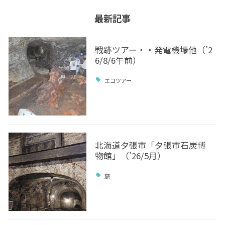
最新記事
戦跡ツアー・・発電機壕他（’2
6/8/6午前）
エコツアー
北海道夕張市「夕張市石炭博
物館」（’26/5月）
旅