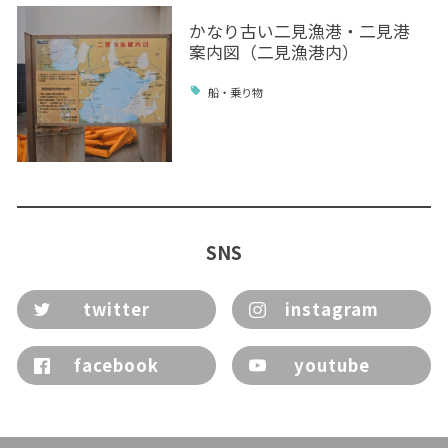
かなり古い二見漁港・二見港
案内図（二見漁港内）
船・乗り物
SNS
twitter
instagram
facebook
youtube