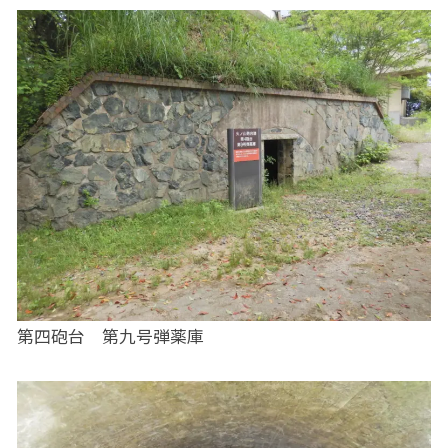
第四砲台 第九号弾薬庫