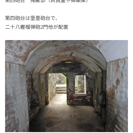
第四砲台は堡塁砲台で、
二十八糎榴弾砲2門他が配置