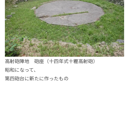
高射砲陣地 砲座（十四年式十糎高射砲）
昭和になって、
第四砲台に新たに作ったもの