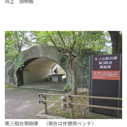
同上 説明板
第三砲台側砲庫 （現在は休憩用ベンチ）