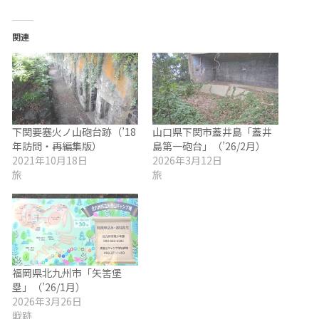
関連
下関要塞火ノ山砲台跡（’18
山口県下関市蓋井島「蓋井
年訪問・再編集版）
島第一砲台」（’26/2月）
2021年10月18日
2026年3月12日
旅
旅
福岡県北九州市「矢筈堡
塁」（’26/1月）
2026年3月26日
戦跡