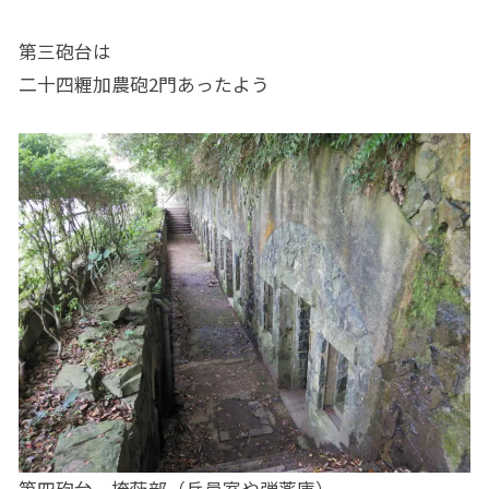
第三砲台は
二十四糎加農砲2門あったよう
第四砲台 掩蔽部（兵員室や弾薬庫）