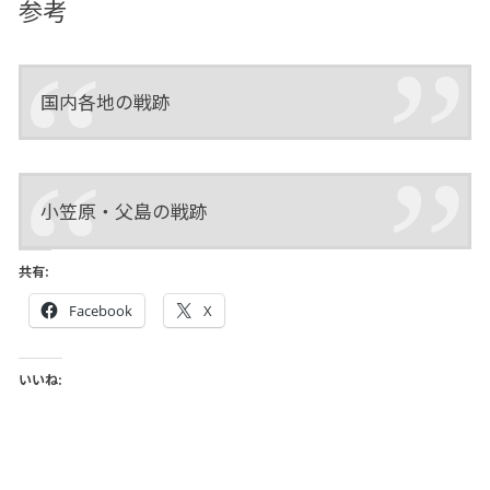
参考
国内各地の戦跡
小笠原・父島の戦跡
共有:
Facebook
X
いいね: