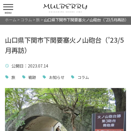
MENU
ホーム
>
コラム
>
旅
>
山口県下関市下関要塞火ノ山砲台（’23/5月再訪）
山口県下関市下関要塞火ノ山砲台（’23/5
月再訪）
公開日
：2023.07.14
旅
戦跡
お知らせ
コラム