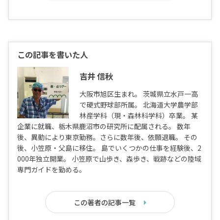
この記事を書いた人
吉井 信秋
大阪市旭区生まれ。 茨城県立水戸一高
で硬式野球部所属。 北海道大学農学部
林産学科（現・森林科学科）卒業。 某
企業に就職、栃木県鹿沼市の研究所に配属される。 数年
後、異動により東京勤務。さらに数年後、依願退職。 その
後、小笠原・父島に移住。 島でいくつかの仕事を経験後、2
000年独立開業。 小笠原で山歩き、森歩き、戦跡などの陸域
専門ガイドを勤める。
この著者の記事一覧