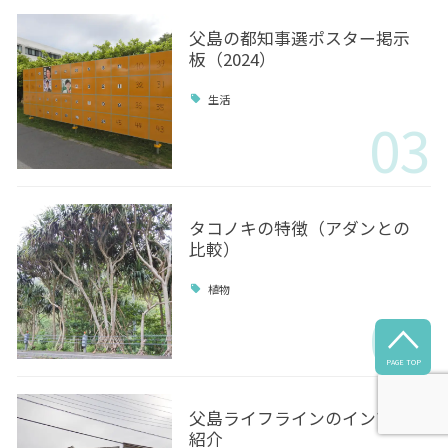
父島の都知事選ポスター掲示
板（2024）
生活
03
タコノキの特徴（アダンとの
比較）
植物
04

PAGE TOP
父島ライフラインのインフラ
紹介