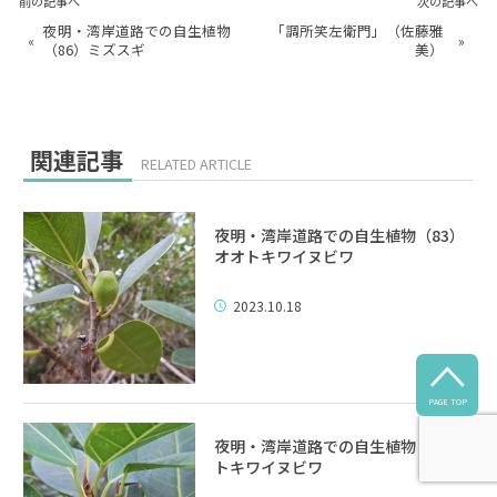
前の記事へ
次の記事へ
夜明・湾岸道路での自生植物
「調所笑左衛門」（佐藤雅
«
»
（86）ミズスギ
美）
関連記事
RELATED ARTICLE
夜明・湾岸道路での自生植物（83）
オオトキワイヌビワ
2023.10.18

PAGE TOP
夜明・湾岸道路での自生植物（84）
トキワイヌビワ