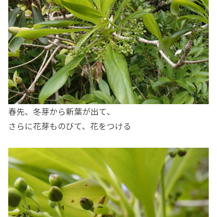
春先、冬芽から新葉が出て、
さらに花芽ものびて、花をつける