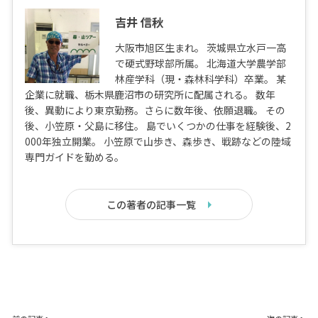
吉井 信秋
大阪市旭区生まれ。 茨城県立水戸一高
で硬式野球部所属。 北海道大学農学部
林産学科（現・森林科学科）卒業。 某
企業に就職、栃木県鹿沼市の研究所に配属される。 数年
後、異動により東京勤務。さらに数年後、依願退職。 その
後、小笠原・父島に移住。 島でいくつかの仕事を経験後、2
000年独立開業。 小笠原で山歩き、森歩き、戦跡などの陸域
専門ガイドを勤める。
この著者の記事一覧