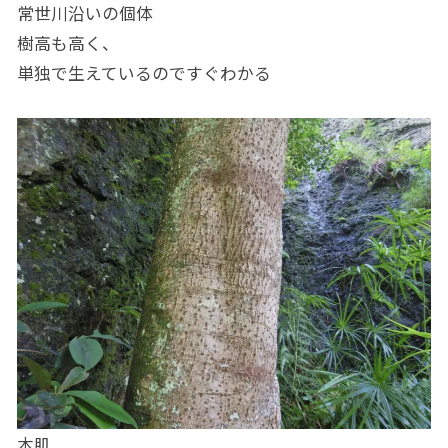
常世川沿いの個体
樹高も高く、
単独で生えているのですぐわかる
木肌