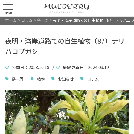
MENU
ホーム
>
コラム
>
島一周
>
夜明・湾岸道路での自生植物（87）テリハコ
夜明・湾岸道路での自生植物（87）テリ
ハコブガシ
公開日
：2023.10.18 /
最終更新日
：2024.03.19
島一周
植物
お知らせ
コラム