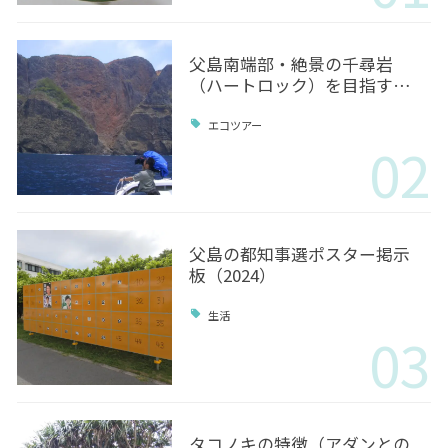
父島南端部・絶景の千尋岩
（ハートロック）を目指す…
エコツアー
02
父島の都知事選ポスター掲示
板（2024）
生活
03
タコノキの特徴（アダンとの