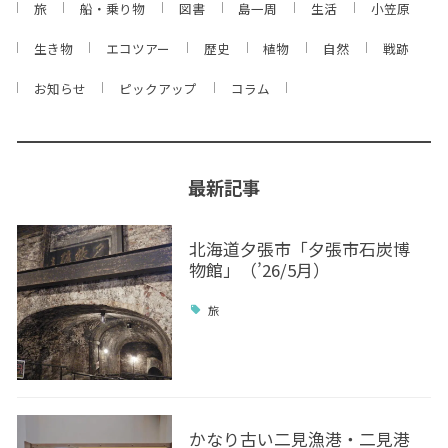
旅
船・乗り物
図書
島一周
生活
小笠原
生き物
エコツアー
歴史
植物
自然
戦跡
お知らせ
ピックアップ
コラム
最新記事
北海道夕張市「夕張市石炭博
物館」（’26/5月）
旅
かなり古い二見漁港・二見港