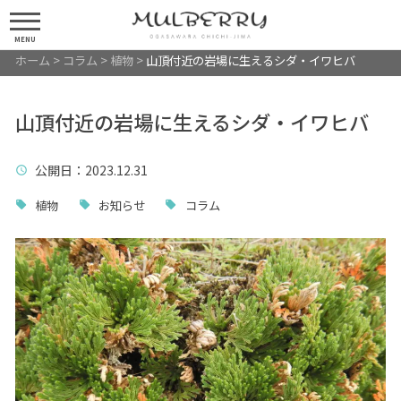
MENU
ホーム
>
コラム
>
植物
>
山頂付近の岩場に生えるシダ・イワヒバ
山頂付近の岩場に生えるシダ・イワヒバ
公開日
：2023.12.31
植物
お知らせ
コラム