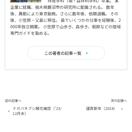
林産学科（現・森林科学科）卒業。 某
企業に就職、栃木県鹿沼市の研究所に配属される。 数年
後、異動により東京勤務。さらに数年後、依願退職。 その
後、小笠原・父島に移住。 島でいくつかの仕事を経験後、2
000年独立開業。 小笠原で山歩き、森歩き、戦跡などの陸域
専門ガイドを勤める。
この著者の記事一覧
前の記事へ
次の記事へ
ナガバキブシ開花確認（’23/
謹賀新年（2024）
»
«
12月末）