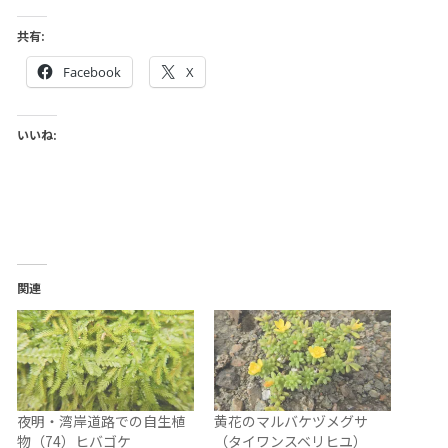
共有:
Facebook
X
いいね:
関連
夜明・湾岸道路での自生植
黄花のマルバケヅメグサ
物（74）ヒバゴケ
（タイワンスベリヒユ）