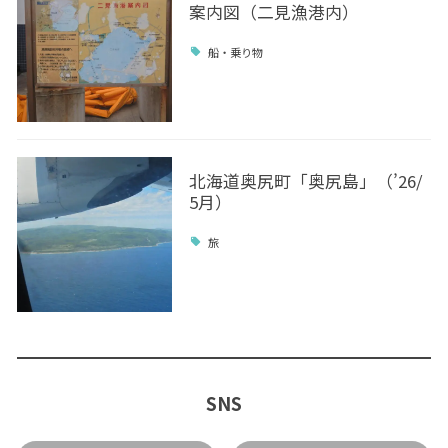
案内図（二見漁港内）
船・乗り物
北海道奥尻町「奥尻島」（’26/
5月）
旅
SNS