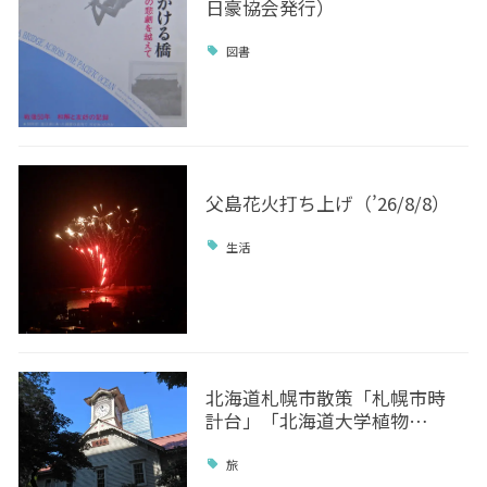
日豪協会発行）
図書
父島花火打ち上げ（’26/8/8）
生活
北海道札幌市散策「札幌市時
計台」「北海道大学植物…
旅