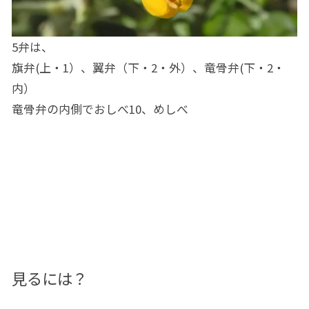
5弁は、
旗弁(上・1）、翼弁（下・2・外）、竜骨弁(下・2・
内）
竜骨弁の内側でおしべ10、めしべ
見るには？