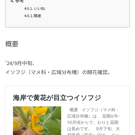
参考
いいね:
関連
概要
’24/9月中旬、
イソフジ（マメ科・広域分布種）の開花確認。