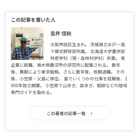
この記事を書いた人
吉井 信秋
大阪市旭区生まれ。 茨城県立水戸一高
で硬式野球部所属。 北海道大学農学部
林産学科（現・森林科学科）卒業。 某
企業に就職、栃木県鹿沼市の研究所に配属される。 数年
後、異動により東京勤務。さらに数年後、依願退職。 その
後、小笠原・父島に移住。 島でいくつかの仕事を経験後、2
000年独立開業。 小笠原で山歩き、森歩き、戦跡などの陸域
専門ガイドを勤める。
この著者の記事一覧