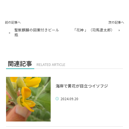
前の記事へ
次の記事へ
聖獣麒麟の図案付きビール
「花神 」（司馬遼太郎）
»
«
瓶
関連記事
RELATED ARTICLE
海岸で黄花が目立つイソフジ
2024.09.20