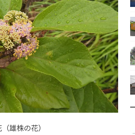
南鳥島
父島で見られる地質紹介
（写真）
資料編（小笠原・国内）
戦跡資料・情報編
花（雄株の花）