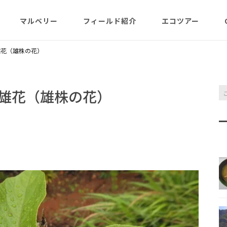
マルベリー
フィールド紹介
エコツアー
概略紹介
マルベリーのウリは？
フィールド網羅
ABOUT
日程・予約状況
千尋岩（ハートロ
雄花（雄株の花）
コース
一年（月ごと
ガイド紹介
父島旬情報
小笠原で見られる維管束
屋号･マルベリーについ
料金・予定・予約
都道一周植物
植物（種子植物・シダ)
て（2007年投稿・再編集
東平＆初寝山（森
雄花（雄株の花）
版）
理念・コンセプト・エコ
エコツアーの様子
来なくてはいけ
ツアー考え方など
小笠原・父島の戦跡
傘山（森歩きコー
父島戦争概要
全ツアーメニュー
分担執筆の本・報告書
小笠原・父島の史跡・碑
桑ノ木山ルート（
戦跡資料・情報編
観光ポイント
女性モデルの写真、女子
き）
参加の皆様へ
旅の参考になるかしら？
資料編
父島のおもな観光･学習
マルベリーレポート集
夜明山戦跡群
硫黄島関連図書
硫黄島・北硫黄島
施設
小笠原の概略紹介
大村第二砲台跡