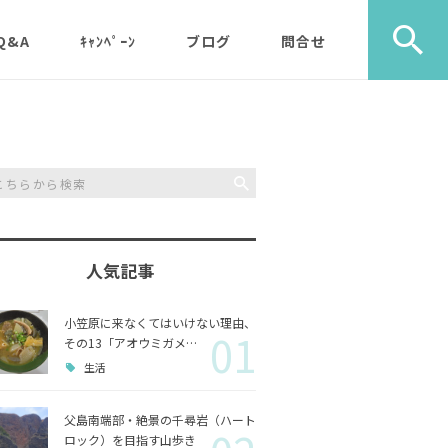
Q&A
ｷｬﾝﾍﾟｰﾝ
ブログ
問合せ
ック）
エコツアー
旅行社・学校団体様など
植物
メディア・取材・コンサ
歩き）
ルタント様
自然
ス）
人気記事
山歩き（千尋岩）と森歩
戦跡
森歩
き
小笠原に来なくてはいけない理由、
01
利用のルールやガイドラ
その他
島一周
その13「アオウミガメ…
マルベリーパック（2名
イン
生活
様から）・・休止中（’2
生き物
3/11月以降）
父島南端部・絶景の千尋岩（ハート
ロック）を目指す山歩き