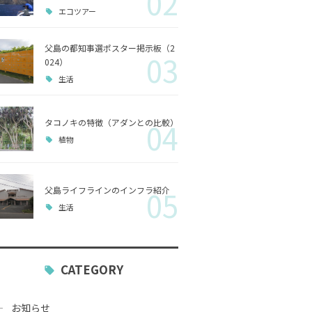
02
エコツアー
歴史
父島の都知事選ポスター掲示板（2
03
小笠原
024）
生活
生活
タコノキの特徴（アダンとの比較）
04
植物
父島ライフラインのインフラ紹介
05
生活
CATEGORY
お知らせ