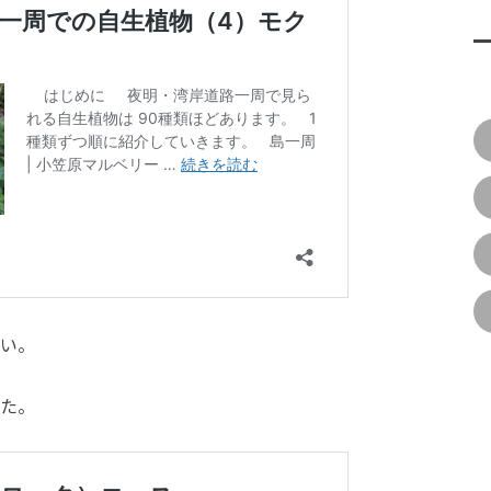
い。
た。