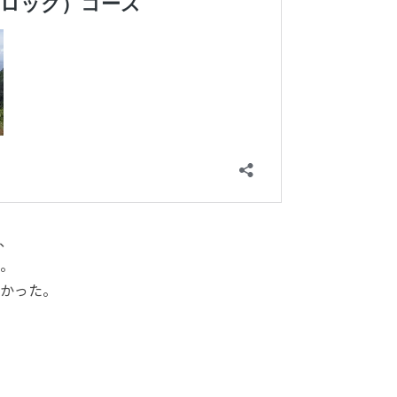
、
。
かった。