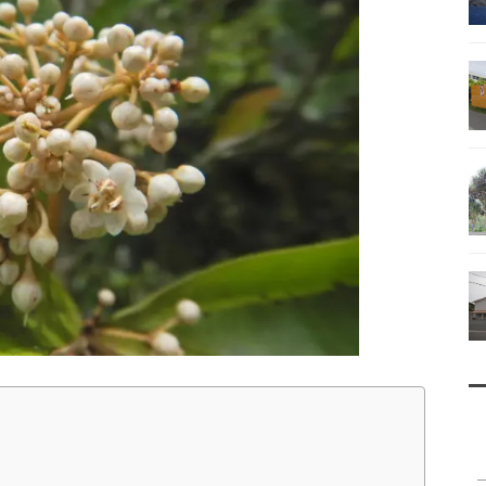
南鳥島
父島で見られる地質紹介
（写真）
資料編（小笠原・国内）
戦跡資料・情報編