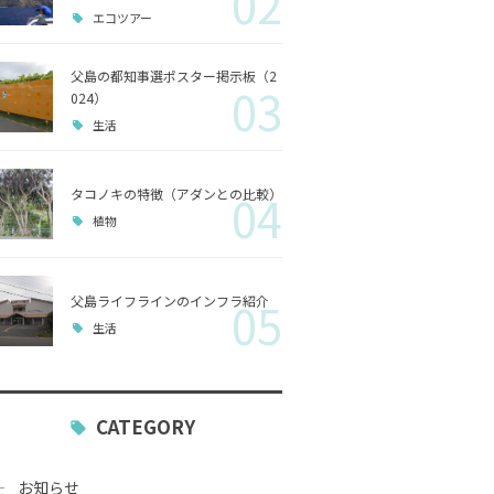
02
エコツアー
歴史
父島の都知事選ポスター掲示板（2
03
小笠原
024）
生活
生活
タコノキの特徴（アダンとの比較）
04
植物
父島ライフラインのインフラ紹介
05
生活
CATEGORY
お知らせ