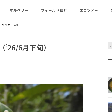
マルベリー
フィールド紹介
エコツアー
概略紹介
マルベリーのウリは？
フィールド網羅
ABOUT
日程・予約状況
千尋岩（ハートロ
26/6月下旬）
コース
一年（月ごと
ガイド紹介
父島旬情報
小笠原で見られる維管束
屋号･マルベリーについ
料金・予定・予約
都道一周植物
植物（種子植物・シダ)
て（2007年投稿・再編集
東平＆初寝山（森
’26/6月下旬）
版）
理念・コンセプト・エコ
エコツアーの様子
来なくてはいけ
ツアー考え方など
小笠原・父島の戦跡
傘山（森歩きコー
父島戦争概要
全ツアーメニュー
分担執筆の本・報告書
小笠原・父島の史跡・碑
桑ノ木山ルート（
戦跡資料・情報編
観光ポイント
女性モデルの写真、女子
き）
参加の皆様へ
旅の参考になるかしら？
資料編
父島のおもな観光･学習
マルベリーレポート集
夜明山戦跡群
硫黄島関連図書
硫黄島・北硫黄島
施設
小笠原の概略紹介
大村第二砲台跡