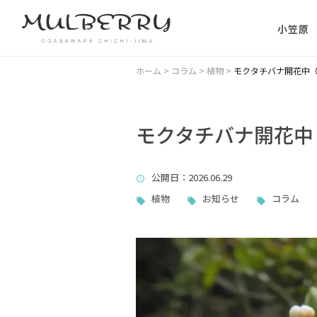
小笠原
小笠原の
ホーム
>
コラム
>
植物
>
モクタチバナ開花中（’
小笠原の
に）
モクタチバナ開花中（
小笠原に
公開日
：2026.06.29
ない理由
植物
お知らせ
コラム
父島主要
小笠原・