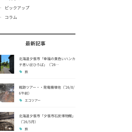
ピックアップ
コラム
最新記事
北海道夕張市「幸福の黄色いハンカ
チ思い出ひろば」（’26…
旅
戦跡ツアー・・発電機壕他（’26/8/
6午前）
エコツアー
北海道夕張市「夕張市石炭博物館」
（’26/5月）
旅