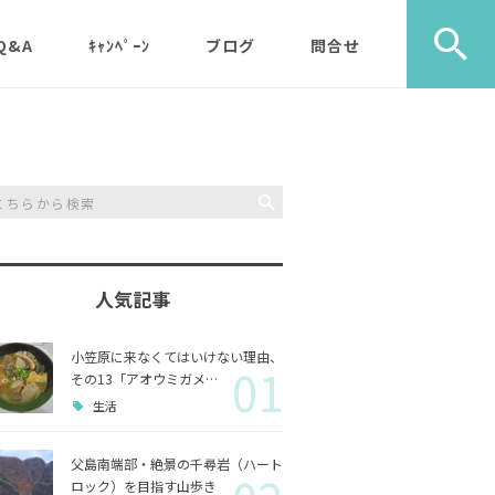
Q&A
ｷｬﾝﾍﾟｰﾝ
ブログ
問合せ
ック）
エコツアー
旅行社・学校団体様など
植物
メディア・取材・コンサ
歩き）
ルタント様
自然
ス）
人気記事
山歩き（千尋岩）と森歩
戦跡
森歩
き
小笠原に来なくてはいけない理由、
01
利用のルールやガイドラ
その他
島一周
その13「アオウミガメ…
マルベリーパック（2名
イン
生活
様から）・・休止中（’2
生き物
3/11月以降）
父島南端部・絶景の千尋岩（ハート
ロック）を目指す山歩き