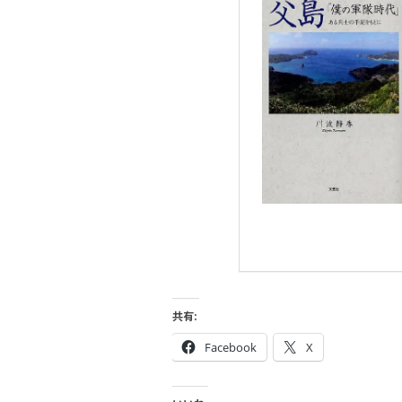
共有:
Facebook
X