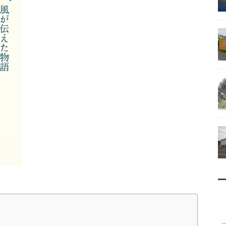
南鳥島
父島で見られる地質紹介
（写真）
資料編（小笠原・国内）
戦跡資料・情報編