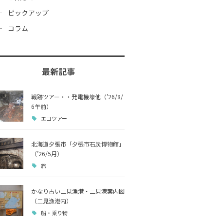
ピックアップ
コラム
最新記事
戦跡ツアー・・発電機壕他（’26/8/
6午前）
エコツアー
北海道夕張市「夕張市石炭博物館」
（’26/5月）
旅
かなり古い二見漁港・二見港案内図
（二見漁港内）
船・乗り物