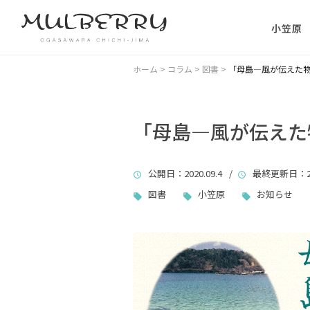
小笠原
小笠原の
ホーム
>
コラム
>
図書
>
「母島―風が伝えた
小笠原の
に）
「母島―風が伝えた
小笠原に
公開日
：2020.09.4 /
最終更新日
：2
ない理由
図書
小笠原
お知らせ
父島主要
小笠原・