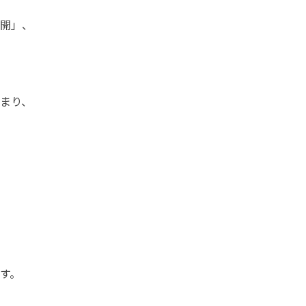
開」、
まり、
す。