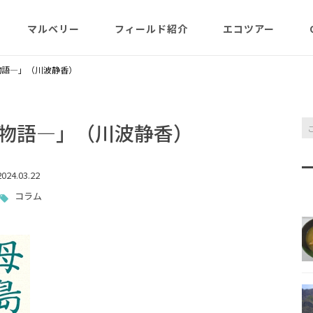
マルベリー
フィールド紹介
エコツアー
概略紹介
マルベリーのウリは？
フィールド網羅
ABOUT
日程・予約状況
千尋岩（ハートロ
物語―」（川波静香）
コース
一年（月ごと
ガイド紹介
父島旬情報
小笠原で見られる維管束
屋号･マルベリーについ
料金・予定・予約
都道一周植物
植物（種子植物・シダ)
て（2007年投稿・再編集
東平＆初寝山（森
物語―」（川波静香）
版）
理念・コンセプト・エコ
エコツアーの様子
来なくてはいけ
ツアー考え方など
小笠原・父島の戦跡
傘山（森歩きコー
父島戦争概要
024.03.22
全ツアーメニュー
コラム
分担執筆の本・報告書
小笠原・父島の史跡・碑
桑ノ木山ルート（
戦跡資料・情報編
観光ポイント
女性モデルの写真、女子
き）
参加の皆様へ
旅の参考になるかしら？
資料編
父島のおもな観光･学習
マルベリーレポート集
夜明山戦跡群
硫黄島関連図書
硫黄島・北硫黄島
施設
小笠原の概略紹介
大村第二砲台跡