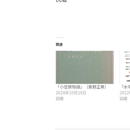
いいね:
関連
「小笠原物語」（青野正男）
「水
2024年10月19日
202
図書
図書