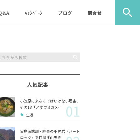
Q&A
ｷｬﾝﾍﾟｰﾝ
ブログ
問合せ
ック）
エコツアー
旅行社・学校団体様など
植物
メディア・取材・コンサ
歩き）
ルタント様
自然
ス）
人気記事
山歩き（千尋岩）と森歩
戦跡
森歩
き
小笠原に来なくてはいけない理由、
01
利用のルールやガイドラ
その他
島一周
その13「アオウミガメ…
マルベリーパック（2名
イン
生活
様から）・・休止中（’2
生き物
3/11月以降）
父島南端部・絶景の千尋岩（ハート
ロック）を目指す山歩き