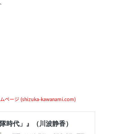
、
(shizuka-kawanami.com)