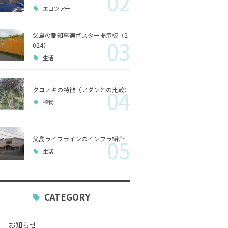
02
エコツアー
歴史
父島の都知事選ポスター掲示板（2
03
小笠原
024）
生活
生活
タコノキの特徴（アダンとの比較）
04
植物
父島ライフラインのインフラ紹介
05
生活
CATEGORY
お知らせ