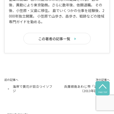
後、異動により東京勤務。さらに数年後、依願退職。 その
後、小笠原・父島に移住。 島でいくつかの仕事を経験後、2
000年独立開業。 小笠原で山歩き、森歩き、戦跡などの陸域
専門ガイドを勤める。
この著者の記事一覧
前の記事へ
次の記事へ

海岸で黄花が目立つイソフ
兵庫県南あわじ市「沼島」
«
»
ジ
（2013年訪問）
PAGE TOP