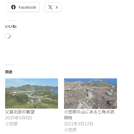
Facebook
X
いいね:
読
み
込
み
中…
関連
父島北部の展望
小笠原の山にある三角点訪
2020年5月4日
問地
小笠原
2021年3月12日
小笠原