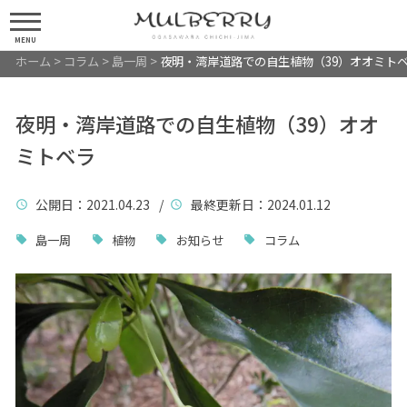
MENU
ホーム
>
コラム
>
島一周
>
夜明・湾岸道路での自生植物（39）オオミト
夜明・湾岸道路での自生植物（39）オオ
ミトベラ
公開日
：2021.04.23 /
最終更新日
：2024.01.12
島一周
植物
お知らせ
コラム