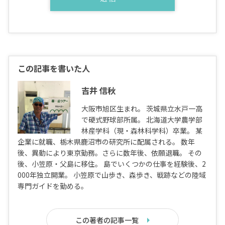
この記事を書いた人
吉井 信秋
大阪市旭区生まれ。 茨城県立水戸一高
で硬式野球部所属。 北海道大学農学部
林産学科（現・森林科学科）卒業。 某
企業に就職、栃木県鹿沼市の研究所に配属される。 数年
後、異動により東京勤務。さらに数年後、依願退職。 その
後、小笠原・父島に移住。 島でいくつかの仕事を経験後、2
000年独立開業。 小笠原で山歩き、森歩き、戦跡などの陸域
専門ガイドを勤める。
この著者の記事一覧