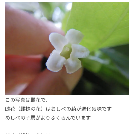
この写真は雌花で、
雌花（雌株の花）はおしべの葯が退化気味です
めしべの子房がよりふくらんでいます