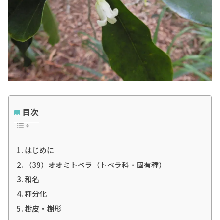
目次
はじめに
（39）オオミトベラ（トベラ科・固有種）
和名
種分化
樹皮・樹形