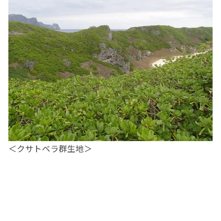
＜クサトベラ群生地＞