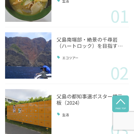
生活
01
父島南端部・絶景の千尋岩
（ハートロック）を目指す…
エコツアー
02
父島の都知事選ポスター掲示

板（2024）
PAGE TOP
生活
03