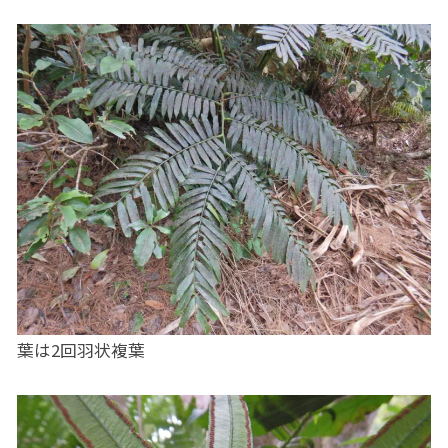
葉は2回羽状複葉