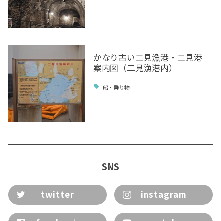
かなり古い二見漁港・二見港
案内図（二見漁港内）
船・乗り物
SNS
twitter
instagram