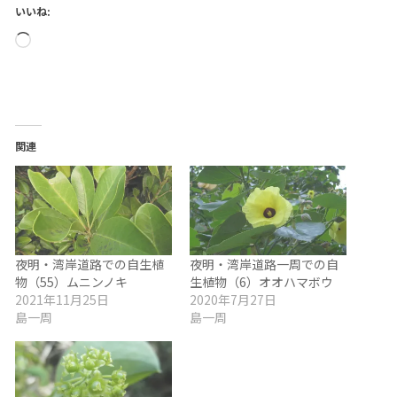
いいね:
読
み
込
み
中…
関連
夜明・湾岸道路での自生植
夜明・湾岸道路一周での自
物（55）ムニンノキ
生植物（6）オオハマボウ
2021年11月25日
2020年7月27日
島一周
島一周