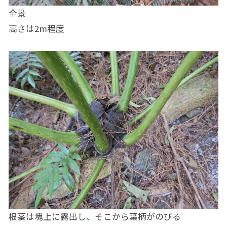
全景
高さは2m程度
根茎は塊上に露出し、そこから葉柄がのびる