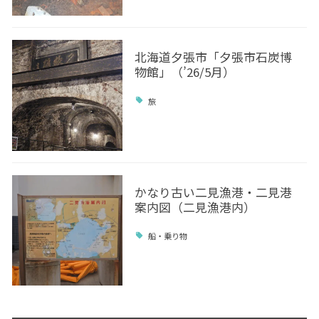
北海道夕張市「夕張市石炭博
物館」（’26/5月）
旅
かなり古い二見漁港・二見港
案内図（二見漁港内）
船・乗り物