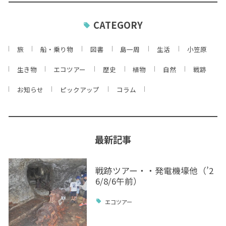
CATEGORY
旅
船・乗り物
図書
島一周
生活
小笠原
生き物
エコツアー
歴史
植物
自然
戦跡
お知らせ
ピックアップ
コラム
最新記事
戦跡ツアー・・発電機壕他（’2
6/8/6午前）
エコツアー