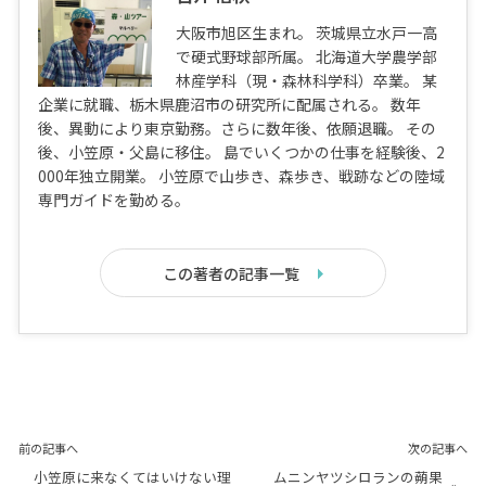
大阪市旭区生まれ。 茨城県立水戸一高
で硬式野球部所属。 北海道大学農学部
林産学科（現・森林科学科）卒業。 某
企業に就職、栃木県鹿沼市の研究所に配属される。 数年
後、異動により東京勤務。さらに数年後、依願退職。 その
後、小笠原・父島に移住。 島でいくつかの仕事を経験後、2
000年独立開業。 小笠原で山歩き、森歩き、戦跡などの陸域
専門ガイドを勤める。
この著者の記事一覧
前の記事へ
次の記事へ
小笠原に来なくてはいけない理
ムニンヤツシロランの蒴果
»