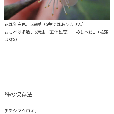
花は乳白色、5深裂（5弁ではありません）。
おしべは多数、5束生（五体雄蕊）。めしべは1（柱頭
は3裂）。
種の保存法
チチジマクロキ、