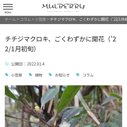
MENU
ホーム
>
コラム
>
小笠原
>
チチジマクロキ、ごくわずかに開花（’22/1月
チチジマクロキ、ごくわずかに開花（’2
2/1月初旬）
公開日
：2022.01.4
小笠原
植物
お知らせ
コラム