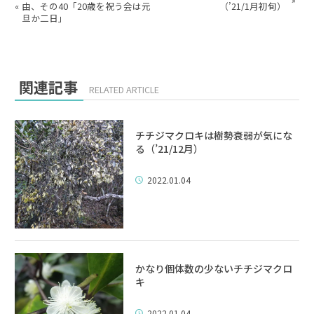
«
由、その40「20歳を祝う会は元
（’21/1月初旬）
旦か二日」
関連記事
RELATED ARTICLE
チチジマクロキは樹勢衰弱が気にな
る（’21/12月）
2022.01.04
かなり個体数の少ないチチジマクロ
キ
2022.01.04