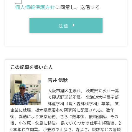
個人情報保護方針
に同意し、送信する
この記事を書いた人
吉井 信秋
大阪市旭区生まれ。 茨城県立水戸一高
で硬式野球部所属。 北海道大学農学部
林産学科（現・森林科学科）卒業。 某
企業に就職、栃木県鹿沼市の研究所に配属される。 数年
後、異動により東京勤務。さらに数年後、依願退職。 その
後、小笠原・父島に移住。 島でいくつかの仕事を経験後、2
000年独立開業。 小笠原で山歩き、森歩き、戦跡などの陸域