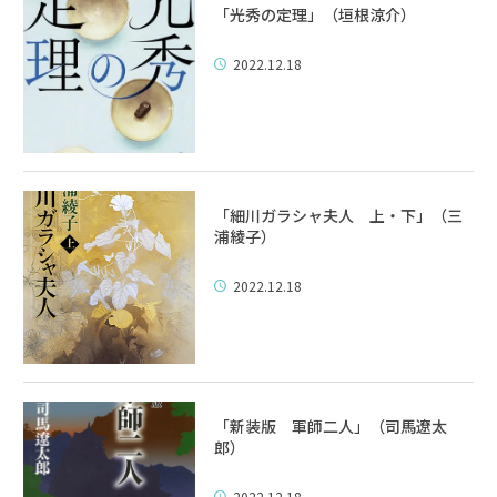
「光秀の定理」（垣根涼介）
2022.12.18
「細川ガラシャ夫人 上・下」（三
浦綾子）
2022.12.18
「新装版 軍師二人」（司馬遼太
郎）
2022.12.18