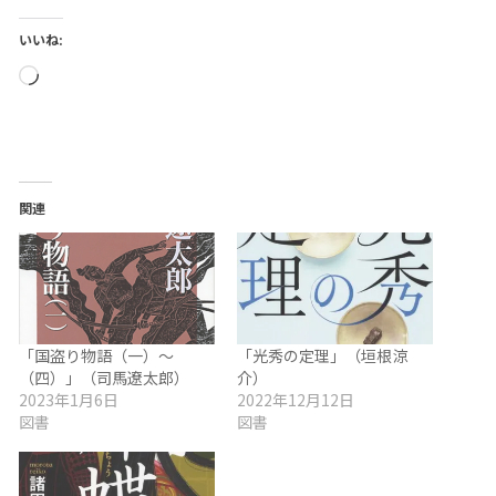
いいね:
読
み
込
み
中…
関連
「国盗り物語（一）～
「光秀の定理」（垣根涼
（四）」（司馬遼太郎）
介）
2023年1月6日
2022年12月12日
図書
図書