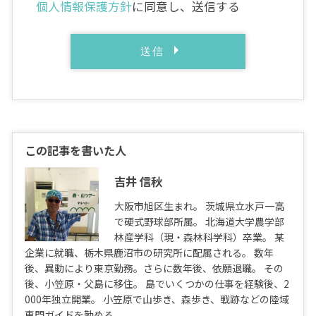
個人情報保護方針
に同意し、送信する
この記事を書いた人
吉井 信秋
大阪市旭区生まれ。 茨城県立水戸一高
で硬式野球部所属。 北海道大学農学部
林産学科（現・森林科学科）卒業。 某
企業に就職、栃木県鹿沼市の研究所に配属される。 数年
後、異動により東京勤務。さらに数年後、依願退職。 その
後、小笠原・父島に移住。 島でいくつかの仕事を経験後、2
000年独立開業。 小笠原で山歩き、森歩き、戦跡などの陸域
専門ガイドを勤める。