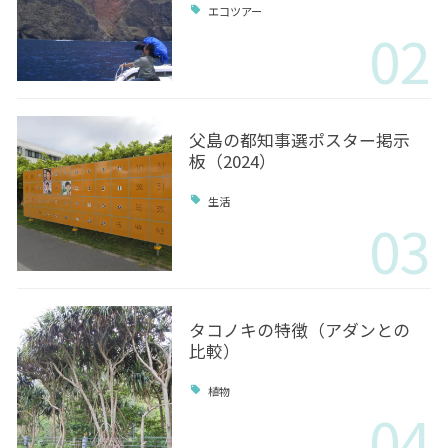
エコツアー
02
父島の都知事選ポスター掲示
板（2024）
生活
03
タコノキの特徴（アダンとの
比較）
植物
04