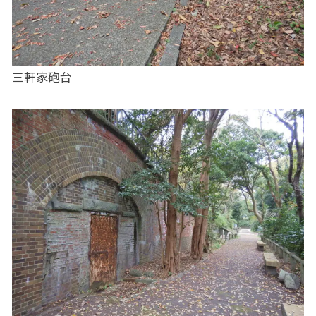
三軒家砲台