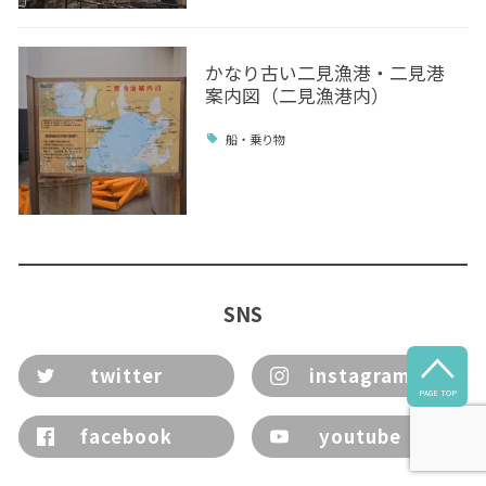
かなり古い二見漁港・二見港
案内図（二見漁港内）
船・乗り物
SNS

twitter
instagram
PAGE TOP
facebook
youtube