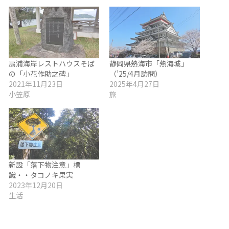
扇浦海岸レストハウスそば
静岡県熱海市「熱海城」
の「小花作助之碑」
（’25/4月訪問）
2021年11月23日
2025年4月27日
小笠原
旅
新設「落下物注意」標
識・・タコノキ果実
2023年12月20日
生活