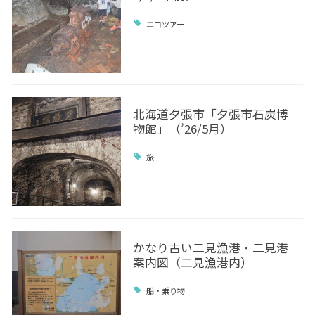
エコツアー
北海道夕張市「夕張市石炭博
物館」（’26/5月）
旅
かなり古い二見漁港・二見港
案内図（二見漁港内）
船・乗り物