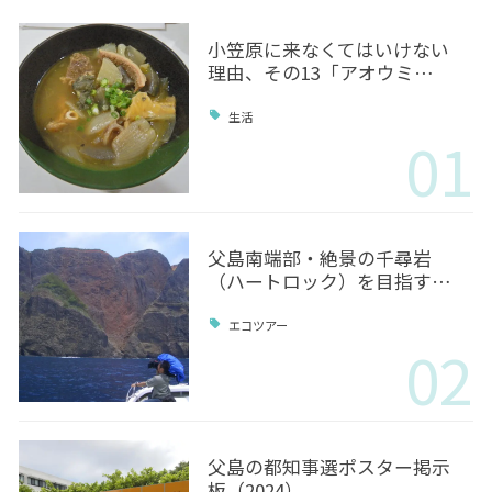
小笠原に来なくてはいけない
理由、その13「アオウミ…
生活
01
父島南端部・絶景の千尋岩
（ハートロック）を目指す…
エコツアー
02
父島の都知事選ポスター掲示
板（2024）