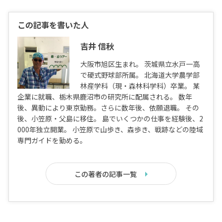
この記事を書いた人
吉井 信秋
大阪市旭区生まれ。 茨城県立水戸一高
で硬式野球部所属。 北海道大学農学部
林産学科（現・森林科学科）卒業。 某
企業に就職、栃木県鹿沼市の研究所に配属される。 数年
後、異動により東京勤務。さらに数年後、依願退職。 その
後、小笠原・父島に移住。 島でいくつかの仕事を経験後、2
000年独立開業。 小笠原で山歩き、森歩き、戦跡などの陸域
専門ガイドを勤める。
この著者の記事一覧