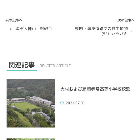
前の記事へ
次の記事へ
«
海軍大神山平射砲台
夜明・湾岸道路での自生植物
»
（53）ハツバキ
関連記事
RELATED ARTICLE
大村および扇浦尋常高等小学校校歌
2021.07.01