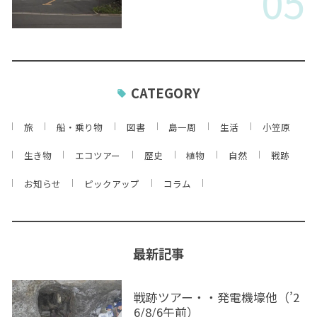
05
CATEGORY
旅
船・乗り物
図書
島一周
生活
小笠原
生き物
エコツアー
歴史
植物
自然
戦跡
お知らせ
ピックアップ
コラム
最新記事
戦跡ツアー・・発電機壕他（’2
6/8/6午前）