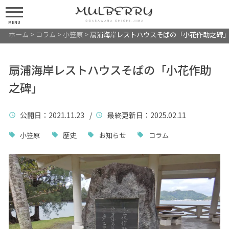
MENU
ホーム
>
コラム
>
小笠原
>
扇浦海岸レストハウスそばの「小花作助之碑
扇浦海岸レストハウスそばの「小花作助
之碑」
公開日
：2021.11.23 /
最終更新日
：2025.02.11
小笠原
歴史
お知らせ
コラム