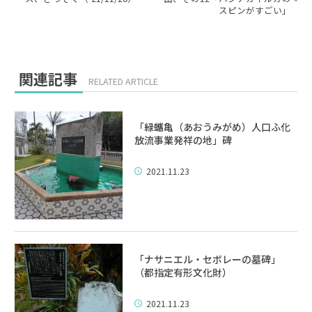
スピンがすごい」
関連記事
RELATED ARTICLE
「緑蠵亀（あおうみがめ）人口ふ化
放流事業発祥の地」碑
2021.11.23
「ナサニエル・セボレーの墓碑」
（都指定有形文化財）
2021.11.23