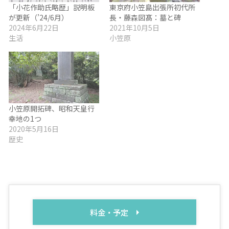
「小花作助氏略歴」説明板
東京府小笠島出張所初代所
が更新（’24/6月）
長・藤森図髙：墓と碑
2024年6月22日
2021年10月5日
生活
小笠原
小笠原開拓碑、昭和天皇行
幸地の1つ
2020年5月16日
歴史
料金・予定