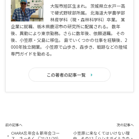
大阪市旭区生まれ。 茨城県立水戸一高
で硬式野球部所属。 北海道大学農学部
林産学科（現・森林科学科）卒業。 某
企業に就職、栃木県鹿沼市の研究所に配属される。 数年
後、異動により東京勤務。さらに数年後、依願退職。 その
後、小笠原・父島に移住。 島でいくつかの仕事を経験後、2
000年独立開業。 小笠原で山歩き、森歩き、戦跡などの陸域
専門ガイドを勤める。
この著者の記事一覧
前の記事へ
次の記事へ
CHARA忘年会＆新年会コー
小笠原に来なくてはいけない理
«
ス、さっそく（’21/11/20）
由、その12「ハシナガイルカの
»