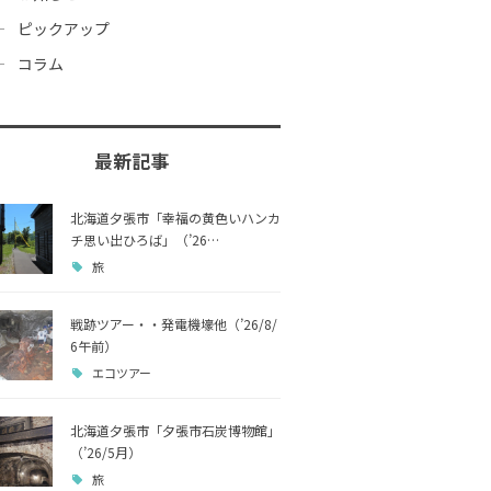
ピックアップ
コラム
最新記事
北海道夕張市「幸福の黄色いハンカ
チ思い出ひろば」（’26…
旅
戦跡ツアー・・発電機壕他（’26/8/
6午前）
エコツアー
北海道夕張市「夕張市石炭博物館」
（’26/5月）
旅