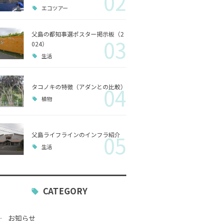
02
エコツアー
歴史
父島の都知事選ポスター掲示板（2
03
小笠原
024）
生活
生活
タコノキの特徴（アダンとの比較）
04
植物
父島ライフラインのインフラ紹介
05
生活
CATEGORY
お知らせ