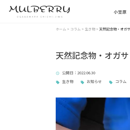
小笠原
小笠原の
ホーム
>
コラム
>
生き物
>
天然記念物・オガ
小笠原の
に）
天然記念物・オガサ
小笠原に
公開日
：2022.06.30
ない理由
生き物
お知らせ
コラム
父島主要
小笠原・