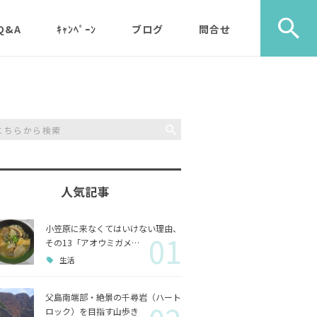
Q&A
ｷｬﾝﾍﾟｰﾝ
ブログ
問合せ
ック）
エコツアー
旅行社・学校団体様など
植物
メディア・取材・コンサ
歩き）
ルタント様
自然
ス）
人気記事
山歩き（千尋岩）と森歩
戦跡
森歩
き
小笠原に来なくてはいけない理由、
01
利用のルールやガイドラ
その他
島一周
その13「アオウミガメ…
マルベリーパック（2名
イン
生活
様から）・・休止中（’2
生き物
3/11月以降）
父島南端部・絶景の千尋岩（ハート
ロック）を目指す山歩き