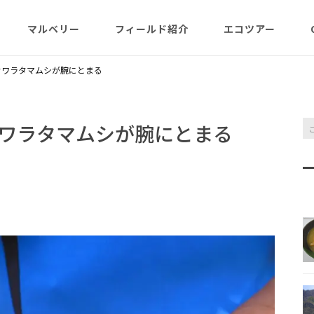
マルベリー
フィールド紹介
エコツアー
概略紹介
マルベリーのウリは？
フィールド網羅
ABOUT
日程・予約状況
千尋岩（ハートロ
サワラタマムシが腕にとまる
コース
一年（月ごと
ガイド紹介
父島旬情報
小笠原で見られる維管束
屋号･マルベリーについ
料金・予定・予約
都道一周植物
植物（種子植物・シダ)
て（2007年投稿・再編集
東平＆初寝山（森
ワラタマムシが腕にとまる
版）
理念・コンセプト・エコ
エコツアーの様子
来なくてはいけ
ツアー考え方など
小笠原・父島の戦跡
傘山（森歩きコー
父島戦争概要
全ツアーメニュー
分担執筆の本・報告書
小笠原・父島の史跡・碑
桑ノ木山ルート（
戦跡資料・情報編
観光ポイント
女性モデルの写真、女子
き）
参加の皆様へ
旅の参考になるかしら？
資料編
父島のおもな観光･学習
マルベリーレポート集
夜明山戦跡群
硫黄島関連図書
硫黄島・北硫黄島
施設
小笠原の概略紹介
大村第二砲台跡