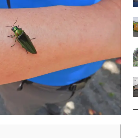
南鳥島
父島で見られる地質紹介
（写真）
資料編（小笠原・国内）
戦跡資料・情報編