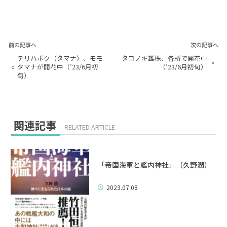
前の記事へ
次の記事へ
テリハボク（タマナ）、モモ
タコノキ雄株、各所で開花中
»
«
タマナが開花中（’23/6月初
（’23/6月初旬）
旬）
関連記事
RELATED ARTICLE
「帝国海軍と艦内神社」（久野潤）
2023.07.08