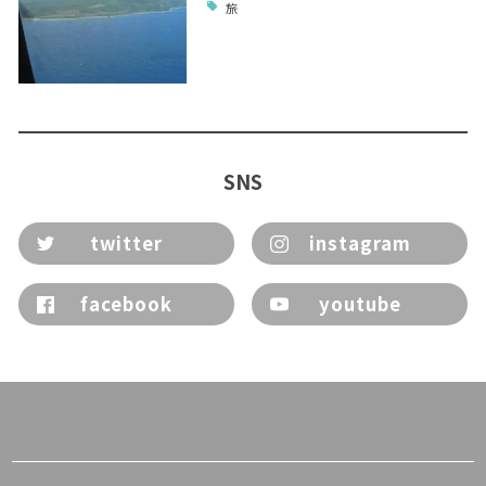
旅
SNS
twitter
instagram
facebook
youtube