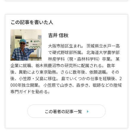
この記事を書いた人
吉井 信秋
大阪市旭区生まれ。 茨城県立水戸一高
で硬式野球部所属。 北海道大学農学部
林産学科（現・森林科学科）卒業。 某
企業に就職、栃木県鹿沼市の研究所に配属される。 数年
後、異動により東京勤務。さらに数年後、依願退職。 その
後、小笠原・父島に移住。 島でいくつかの仕事を経験後、2
000年独立開業。 小笠原で山歩き、森歩き、戦跡などの陸域
専門ガイドを勤める。
この著者の記事一覧