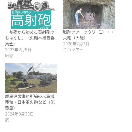
「基礎から始める高射砲の
戦跡ツアーのウリ（1）・・
おはなし」（火砲本編纂委
火砲（大砲）
員会）
2020年7月7日
2023年2月9日
エコツアー
図書
鹿島建設事務所脇の米軍機
残骸・日本軍火砲など（硫
黄島）
2024年9月30日
旅