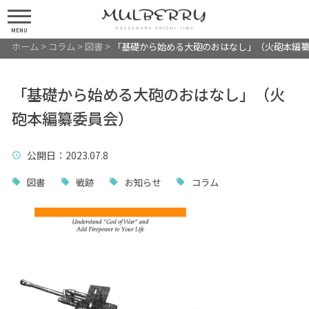
MENU
ホーム
>
コラム
>
図書
>
「基礎から始める大砲のおはなし」（火砲本編
「基礎から始める大砲のおはなし」（火
砲本編纂委員会）
公開日
：2023.07.8
図書
戦跡
お知らせ
コラム