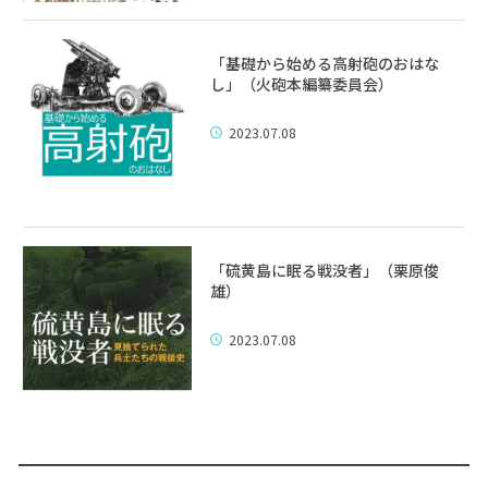
「基礎から始める高射砲のおはな
し」（火砲本編纂委員会）
2023.07.08
「硫黄島に眠る戦没者」（栗原俊
雄）
2023.07.08