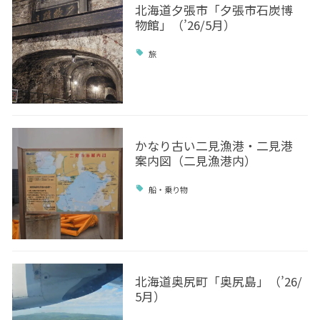
北海道夕張市「夕張市石炭博
物館」（’26/5月）
旅
かなり古い二見漁港・二見港
案内図（二見漁港内）
船・乗り物
北海道奥尻町「奥尻島」（’26/
5月）