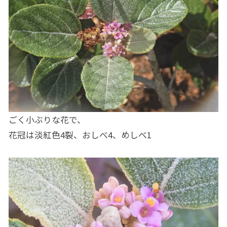
ごく小ぶりな花で、
花冠は淡紅色4裂、おしべ4、めしべ1