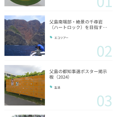
01
父島南端部・絶景の千尋岩
（ハートロック）を目指す…
エコツアー
02
父島の都知事選ポスター掲示
板（2024）
生活
03