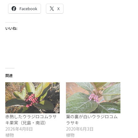
Facebook
X
いいね:
関連
赤熟したウラジロコムラサ
葉の裏が白いウラジロコム
キ果実（兄島・南沼）
ラサキ
2026年4月8日
2020年6月3日
植物
植物