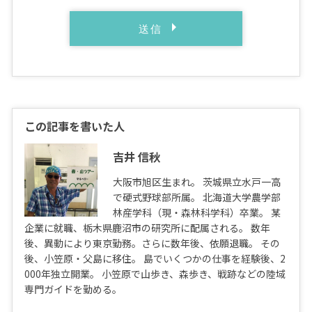
この記事を書いた人
吉井 信秋
大阪市旭区生まれ。 茨城県立水戸一高
で硬式野球部所属。 北海道大学農学部
林産学科（現・森林科学科）卒業。 某
企業に就職、栃木県鹿沼市の研究所に配属される。 数年
後、異動により東京勤務。さらに数年後、依願退職。 その
後、小笠原・父島に移住。 島でいくつかの仕事を経験後、2
000年独立開業。 小笠原で山歩き、森歩き、戦跡などの陸域
専門ガイドを勤める。