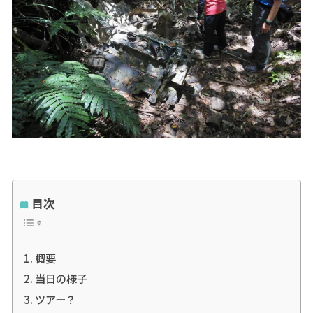
目次
概要
当日の様子
ツアー？