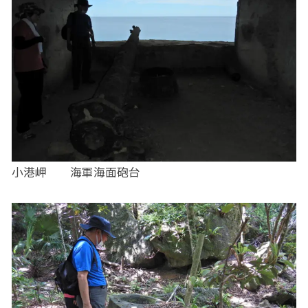
小港岬 海軍海面砲台