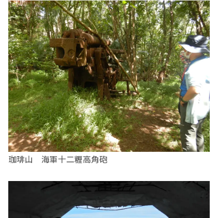
珈琲山 海軍十二糎高角砲