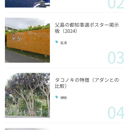
02
父島の都知事選ポスター掲示
板（2024）
生活
03
タコノキの特徴（アダンとの
比較）
植物
04