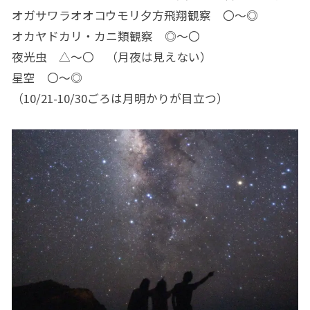
オガサワラオオコウモリ夕方飛翔観察 〇～◎
オカヤドカリ・カニ類観察 ◎～〇
夜光虫 △～〇 （月夜は見えない）
星空 〇～◎
（10/21-10/30ごろは月明かりが目立つ）