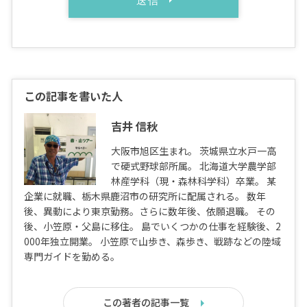
この記事を書いた人
吉井 信秋
大阪市旭区生まれ。 茨城県立水戸一高
で硬式野球部所属。 北海道大学農学部
林産学科（現・森林科学科）卒業。 某
企業に就職、栃木県鹿沼市の研究所に配属される。 数年
後、異動により東京勤務。さらに数年後、依願退職。 その
後、小笠原・父島に移住。 島でいくつかの仕事を経験後、2
000年独立開業。 小笠原で山歩き、森歩き、戦跡などの陸域
専門ガイドを勤める。
この著者の記事一覧