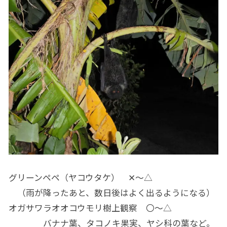
グリーンペペ（ヤコウタケ） ✕～△
（雨が降ったあと、数日後はよく出るようになる）
オガサワラオオコウモリ樹上観察 〇～△
バナナ葉、タコノキ果実、ヤシ科の葉など。