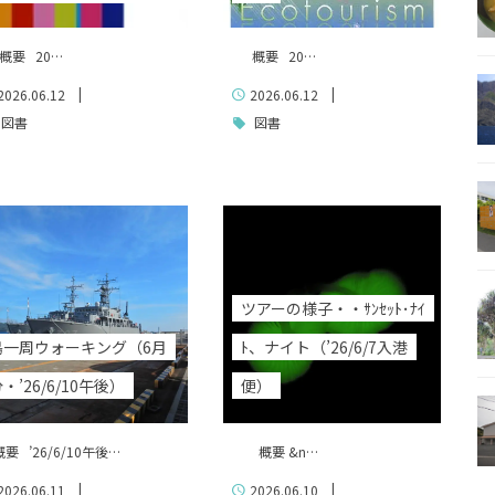
南鳥島
父島で見られる地質紹介
（写真）
資料編（小笠原・国内）
要 20…
概要 20…
|
|
2026.06.12
2026.06.12
戦跡資料・情報編
図書
図書
ツアーの様子・・ｻﾝｾｯﾄ･ﾅｲ
島一周ウォーキング（6月
ﾄ、ナイト（’26/6/7入港
・’26/6/10午後）
便）
 ’26/6/10午後…
概要 &n…
|
|
2026.06.11
2026.06.10