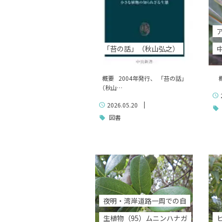
「苔の話」（秋山弘之）
概要 2004年発行、 「苔の話」
概
（秋山…
|
2026.05.20
図書
夜明・湾岸道路一周での自
生植物（95）ムニンハナガ