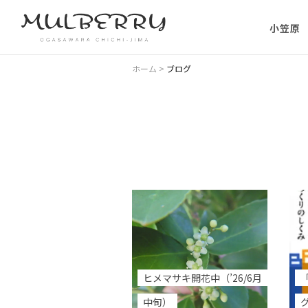
小笠原
小笠原の
ホーム
>
ブログ
小笠原の
に）
小笠原に
ない理由
父島主要
小笠原・
ヒメマサキ開花中（’26/6月
中旬）