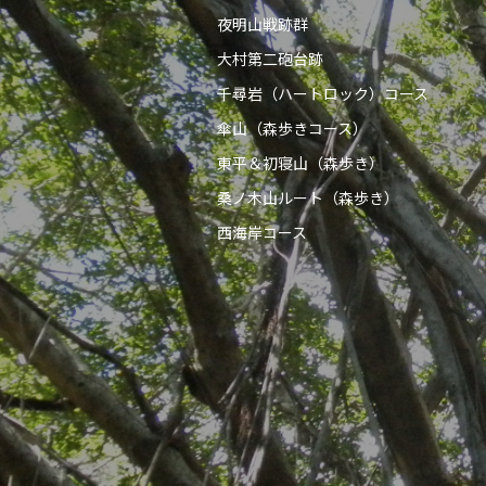
夜明山戦跡群
大村第二砲台跡
千尋岩（ハートロック）コース
傘山（森歩きコース）
東平＆初寝山（森歩き）
桑ノ木山ルート（森歩き）
西海岸コース