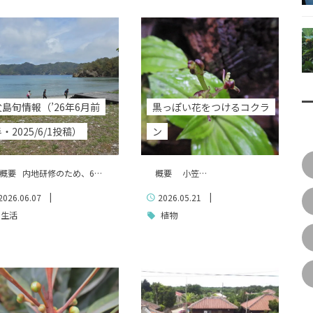
父島旬情報（’26年6月前
黒っぽい花をつけるコクラ
・2025/6/1投稿）
ン
要 内地研修のため、6…
概要 小笠…
|
|
2026.06.07
2026.05.21
生活
植物