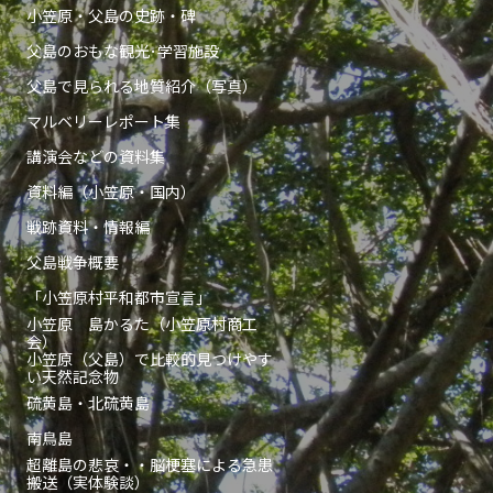
小笠原・父島の史跡・碑
父島のおもな観光･学習施設
父島で見られる地質紹介（写真）
マルベリーレポート集
講演会などの資料集
資料編（小笠原・国内）
戦跡資料・情報編
父島戦争概要
「小笠原村平和都市宣言」
小笠原 島かるた（小笠原村商工
会）
小笠原（父島）で比較的見つけやす
い天然記念物
硫黄島・北硫黄島
南鳥島
超離島の悲哀・・脳梗塞による急患
搬送（実体験談）