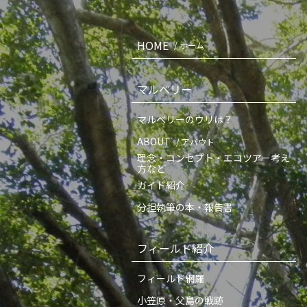
HOME
/ ホーム
マルベリー
マルベリーのウリは？
ABOUT
/ アバウト
理念・コンセプト・エコツアー考え
方など
ガイド紹介
分担執筆の本・報告書
フィールド紹介
フィールド網羅
小笠原・父島の戦跡