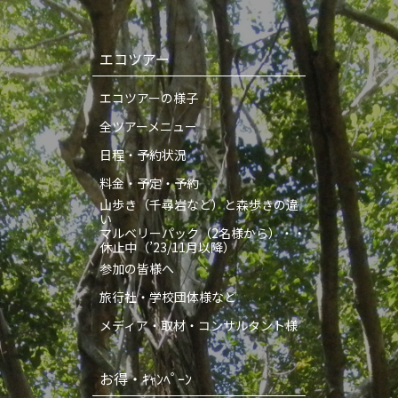
エコツアー
エコツアーの様子
全ツアーメニュー
日程・予約状況
料金・予定・予約
山歩き（千尋岩など）と森歩きの違
い
マルベリーパック（2名様から）・・
休止中（’23/11月以降）
参加の皆様へ
旅行社・学校団体様など
メディア・取材・コンサルタント様
お得・ｷｬﾝﾍﾟｰﾝ