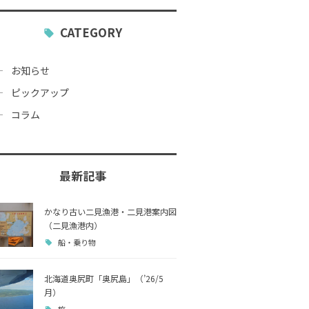
CATEGORY
お知らせ
ピックアップ
コラム
最新記事
かなり古い二見漁港・二見港案内図
（二見漁港内）
船・乗り物
北海道奥尻町「奥尻島」（’26/5
月）