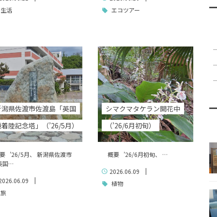
生活
エコツアー
新潟県佐渡市佐渡島「英国
シマクマタケラン開花中
機着陸記念塔」（’26/5月）
（’26/6月初旬）
要 ’26/5月、 新潟県佐渡市
概要 ’26/6月初旬、 …
英国…
|
2026.06.09
|
2026.06.09
植物
旅