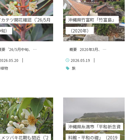
アカテツ開花確認（’26/5月
沖縄県竹富町「竹富島」
中旬）
（2020年）
要 ’26/5月中旬、 …
概要 2020年3月、 …
|
|
2026.05.20
2026.05.19
植物
旅
沖縄県糸満市「平和祈念資
ヒメツバキ花期も間近（’2
料館・平和の礎」（2019