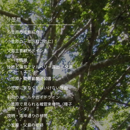
小笠原
小笠原の概略紹介
小笠原の一年（月ごとに）
父島主要観光ポイント
ビーチ情報
独断と偏見でマルベリー選出 ＜父島
パワー・スポット＞
小笠原・硫黄島関連図書
小笠原に来なくてはいけない理由
利用のルールやガイドライン
小笠原で見られる維管束植物（種子
植物・シダ)
夜明・湾岸通りの植物、
小笠原・父島の戦跡