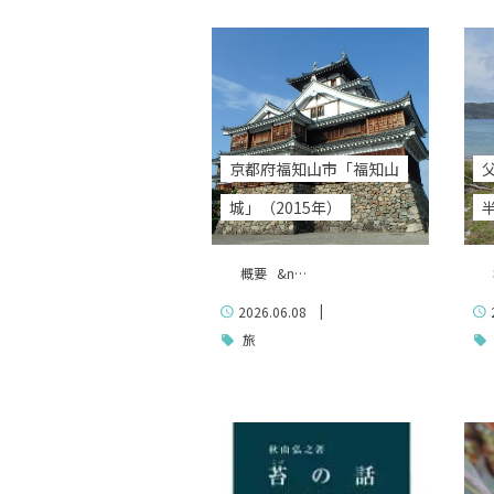
京都府福知山市「福知山
城」（2015年）
半
概要 &n…
概
|
2026.06.08
旅