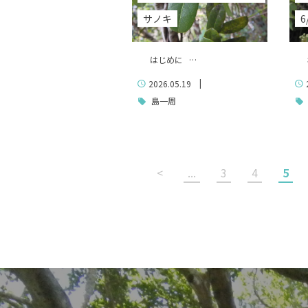
サノキ
6
はじめに …
概
|
2026.05.19
島一周
<
...
3
4
5