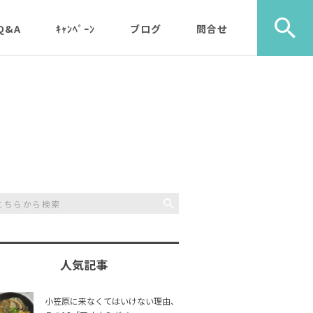
Q&A
ｷｬﾝﾍﾟｰﾝ
ブログ
問合せ
ック）
エコツアー
旅行社・学校団体様など
植物
メディア・取材・コンサ
歩き）
ルタント様
自然
ス）
山歩き（千尋岩）と森歩
戦跡
森歩
き
利用のルールやガイドラ
その他
島一周
マルベリーパック（2名
イン
人気記事
様から）・・休止中（’2
生き物
3/11月以降）
小笠原に来なくてはいけない理由、