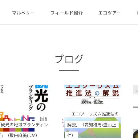
マルベリー
フィールド紹介
エコツアー
概略紹介
マルベリーのウリは？
フィールド網羅
ABOUT
日程・予約状況
千尋岩（ハートロ
コース
一年（月ごと
ガイド紹介
父島旬情報
小笠原で見られる維管束
屋号･マルベリーについ
料金・予定・予約
都道一周植物
植物（種子植物・シダ)
て（2007年投稿・再編集
東平＆初寝山（森
ブログ
版）
理念・コンセプト・エコ
エコツアーの様子
来なくてはいけ
ツアー考え方など
小笠原・父島の戦跡
傘山（森歩きコー
父島戦争概要
全ツアーメニュー
分担執筆の本・報告書
小笠原・父島の史跡・碑
桑ノ木山ルート（
戦跡資料・情報編
観光ポイント
女性モデルの写真、女子
き）
参加の皆様へ
旅の参考になるかしら？
資料編
父島のおもな観光･学習
マルベリーレポート集
夜明山戦跡群
「エコツーリズム推進法の
硫黄島関連図書
硫黄島・北硫黄島
施設
「観光の地域ブランディン
解説」（愛知和男/盛山正
小笠原の概略紹介
大村第二砲台跡
グ」（敷田麻美ほか）
仁）