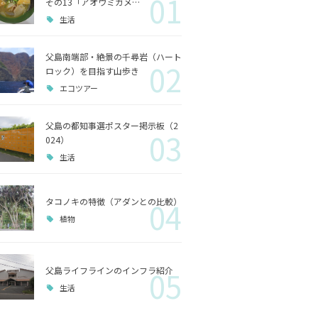
01
その13「アオウミガメ…
歴史
生活
父島南端部・絶景の千尋岩（ハート
小笠原
02
ロック）を目指す山歩き
エコツアー
生活
父島の都知事選ポスター掲示板（2
03
024）
生活
タコノキの特徴（アダンとの比較）
04
植物
父島ライフラインのインフラ紹介
05
生活