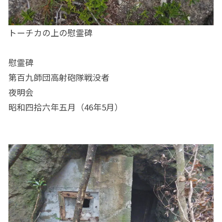
トーチカの上の慰霊碑
慰霊碑
第百九師団高射砲隊戦没者
夜明会
昭和四拾六年五月（46年5月）