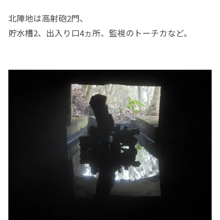
北陣地は高射砲2門、
貯水槽2、出入り口4ヵ所、監視のトーチカなど。