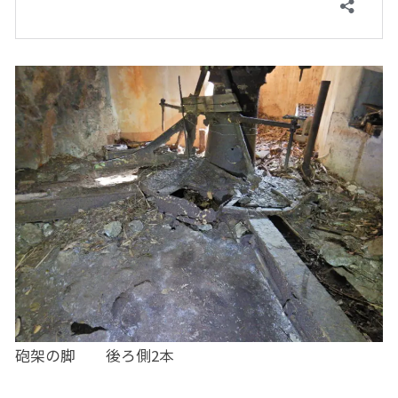
砲架の脚 後ろ側2本