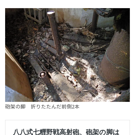
砲架の脚 折りたたんだ前側2本