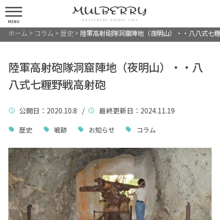
MENU
ホーム
>
コラム
>
歴史
>
陸軍高射砲隊洞窟陣地（夜明山）・・八八式七
陸軍高射砲隊洞窟陣地（夜明山）・・八
八式七糎野戦高射砲
公開日
：2020.10.8 /
最終更新日
：2024.11.19
歴史
戦跡
お知らせ
コラム