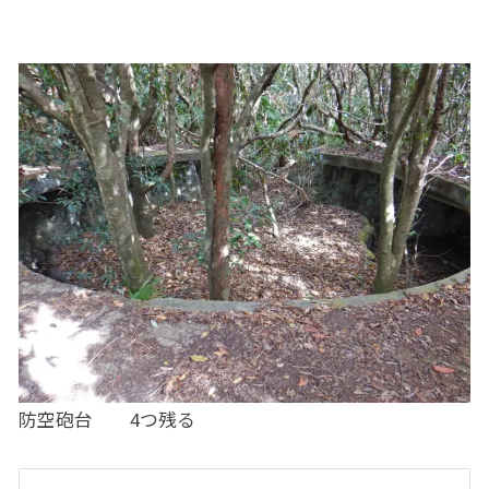
防空砲台 4つ残る